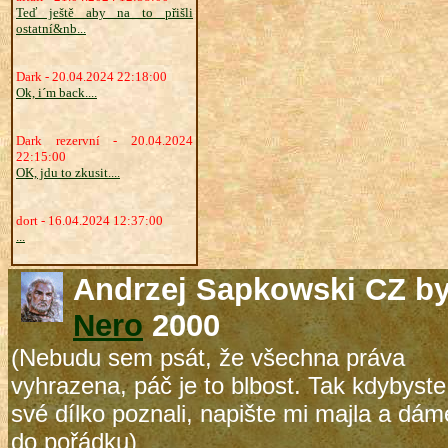
Teď ještě aby na to přišli
ostatní&nb...
Dark - 20.04.2024 22:18:00
Ok, i´m back....
Dark rezervní - 20.04.2024
22:15:00
OK, jdu to zkusit....
dort - 16.04.2024 12:37:00
...
Andrzej Sapkowski CZ b
Nero
2000
(Nebudu sem psát, že všechna práva
vyhrazena, páč je to blbost. Tak kdybyste
své dílko poznali, napište mi majla a dám
do pořádku)