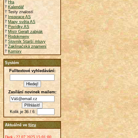
Hra
Kalendář
Testy znalostí
Inspirace AS
Mapy světa AS
Povídky AS
Mistr Geralt zabiják
Rodokmeny
Slovník Starší mluvy
Zaklínačská znamení
Komixy
Systém
Fulltextové vyhledávání:
Zasílání novinek mailem:
Kolik je 36 / 6:
Aktuálně ve
fóru
Dark - 22.07.2025 15:01:00