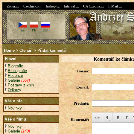
|
|
|
|
|
Zoner.cz
Czechia.com
Inshop.cz
Interval.cz
CA Czechia.cz
InMail.cz
CZ
PL
RU
Home
> Čtenáři > Přidat komentář
Hlavní
Komentář ke článk
Biografie
Bibliografie
Jméno:
Recenze
Galerie
(567)
Postavy z knih
E-mail:
Odkazy
Vše o hře
Předmět:
Novinky
Vše o filmu
Komentář:
Novinky
Galerie
(140)