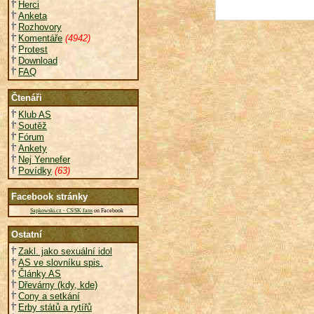
Herci
Anketa
Rozhovory
Komentáře
(4942)
Protest
Download
FAQ
Čtenáři
Klub AS
Soutěž
Fórum
Ankety
Nej Yennefer
Povídky
(63)
Facebook stránky
Sapkowski.cz - CS/SK fans
on Facebook
Ostatní
Zakl. jako sexuální idol
AS ve slovníku spis.
Články AS
Dřevárny (kdy, kde)
Cony a setkání
Erby států a rytířů