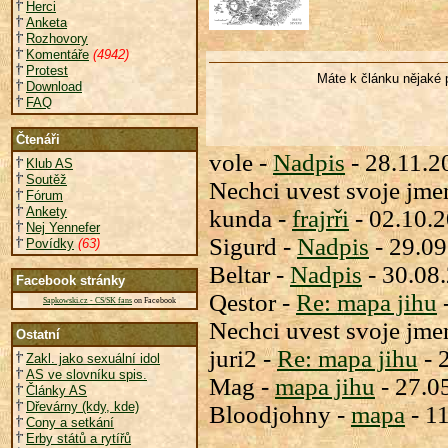
Herci
Anketa
Rozhovory
Komentáře
(4942)
Protest
Máte k článku nějaké 
Download
FAQ
Čtenáři
vole -
Nadpis
- 28.11.2
Klub AS
Soutěž
Nechci uvest svoje jme
Fórum
Ankety
kunda -
frajrři
- 02.10.
Nej Yennefer
Sigurd -
Nadpis
- 29.09
Povídky
(63)
Beltar -
Nadpis
- 30.08
Facebook stránky
Qestor -
Re: mapa jihu
Sapkowski.cz - CS/SK fans
on Facebook
Nechci uvest svoje jme
Ostatní
juri2 -
Re: mapa jihu
- 
Zakl. jako sexuální idol
AS ve slovníku spis.
Mag -
mapa jihu
- 27.0
Články AS
Dřevárny (kdy, kde)
Bloodjohny -
mapa
- 1
Cony a setkání
Erby států a rytířů