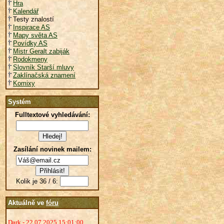
Hra
Kalendář
Testy znalostí
Inspirace AS
Mapy světa AS
Povídky AS
Mistr Geralt zabiják
Rodokmeny
Slovník Starší mluvy
Zaklínačská znamení
Komixy
Systém
Fulltextové vyhledávání:
Zasílání novinek mailem:
Kolik je 36 / 6:
Aktuálně ve
fóru
Dark - 22.07.2025 15:01:00