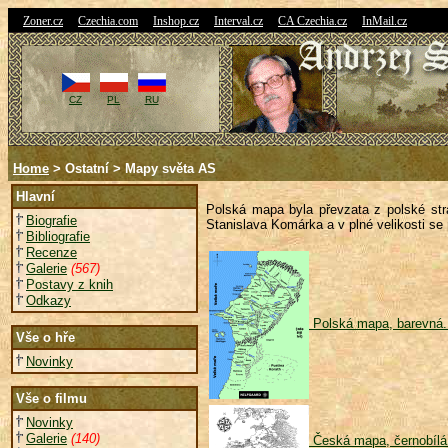
|
|
|
|
|
Zoner.cz
Czechia.com
Inshop.cz
Interval.cz
CA Czechia.cz
InMail.cz
CZ
PL
RU
Home
> Ostatní > Mapy světa AS
Hlavní
Polská mapa byla převzata z polské st
Biografie
Stanislava Komárka a v plné velikosti se
Bibliografie
Recenze
Galerie
(567)
Postavy z knih
Odkazy
Polská mapa, barevná.
Vše o hře
Novinky
Vše o filmu
Novinky
Galerie
(140)
Česká mapa, černobílá.