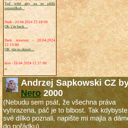
Teď ještě aby na to přišli
ostatní&nb...
Dark - 20.04.2024 22:18:00
Ok, i´m back....
Dark rezervní - 20.04.2024
22:15:00
OK, jdu to zkusit....
dort - 16.04.2024 12:37:00
...
Andrzej Sapkowski CZ b
Nero
2000
(Nebudu sem psát, že všechna práva
vyhrazena, páč je to blbost. Tak kdybyste
své dílko poznali, napište mi majla a dám
do pořádku)