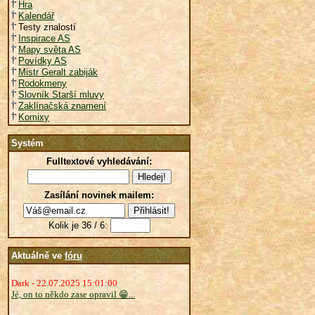
Hra
Kalendář
Testy znalostí
Inspirace AS
Mapy světa AS
Povídky AS
Mistr Geralt zabiják
Rodokmeny
Slovník Starší mluvy
Zaklínačská znamení
Komixy
Systém
Fulltextové vyhledávání:
Zasílání novinek mailem:
Kolik je 36 / 6:
Aktuálně ve
fóru
Dark - 22.07.2025 15:01:00
Jé, on to někdo zase opravil 😁...