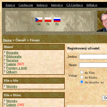
|
|
|
|
|
Zoner.cz
Czechia.com
Inshop.cz
Interval.cz
CA Czechia.cz
InMail.cz
CZ
PL
RU
Home
> Čtenáři > Fórum
Hlavní
Registrovaný uživatel:
Biografie
Bibliografie
Jméno:
Recenze
Galerie
(567)
Heslo:
Postavy z knih
Odkazy
do Fóra
Vstup:
do Klubu
Vše o hře
do obojího :o)
Novinky
Vše o filmu
Novinky
Galerie
(140)