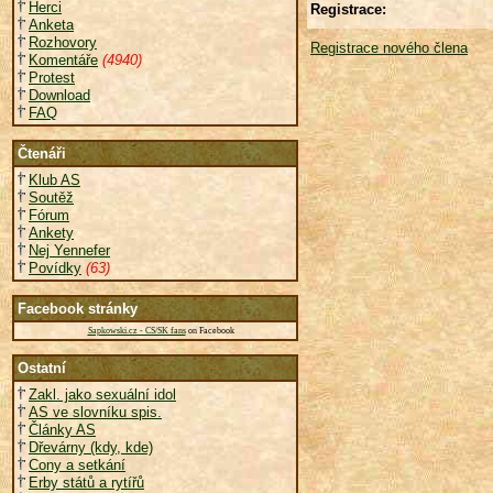
Herci
Registrace:
Anketa
Rozhovory
Registrace nového člena
Komentáře
(4940)
Protest
Download
FAQ
Čtenáři
Klub AS
Soutěž
Fórum
Ankety
Nej Yennefer
Povídky
(63)
Facebook stránky
Sapkowski.cz - CS/SK fans
on Facebook
Ostatní
Zakl. jako sexuální idol
AS ve slovníku spis.
Články AS
Dřevárny (kdy, kde)
Cony a setkání
Erby států a rytířů