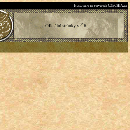
Hostováno na serverech CZECHIA.cz
Oficiální stránky v ČR