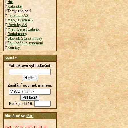
Hra
Kalendář
Testy znalostí
Inspirace AS
Mapy světa AS
Povídky AS
Mistr Geralt zabiják
Rodokmeny
Slovník Starší mluvy
Zaklínačská znamení
Komixy
Systém
Fulltextové vyhledávání:
Zasílání novinek mailem:
Kolik je 36 / 6:
Aktuálně ve
fóru
Dark - 22.07.2025 15:01:00