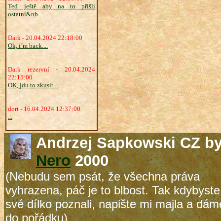
Teď ještě aby na to přišli
ostatní&nb...
Dark - 20.04.2024 22:18:00
Ok, i´m back....
Dark rezervní - 20.04.2024
22:15:00
OK, jdu to zkusit....
dort - 16.04.2024 12:37:00
...
Andrzej Sapkowski CZ b
Nero
2000
(Nebudu sem psát, že všechna práva
vyhrazena, páč je to blbost. Tak kdybyste
své dílko poznali, napište mi majla a dám
do pořádku)