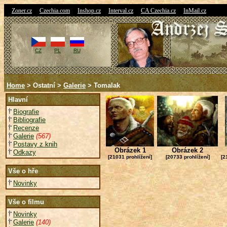
|
|
|
|
|
Zoner.cz
Czechia.com
Inshop.cz
Interval.cz
CA Czechia.cz
InMail.cz
CZ
PL
RU
Home
> Ostatní >
Galerie
> Tomalak
Hlavní
Biografie
Bibliografie
Recenze
Galerie
(567)
Postavy z knih
Obrázek 1
Obrázek 2
Odkazy
[21031 prohlížení]
[20733 prohlížení]
[2
Vše o hře
Novinky
Vše o filmu
Novinky
Galerie
(140)