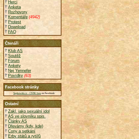
Herci
Anketa
Rozhovory
Komentáře
(4942)
Protest
Download
FAQ
Čtenáři
Klub AS
Soutěž
Fórum
Ankety
Nej Yennefer
Povídky
(63)
Facebook stránky
Sapkowski.cz - CS/SK fans
on Facebook
Ostatní
Zakl. jako sexuální idol
AS ve slovníku spis.
Články AS
Dřevárny (kdy, kde)
Cony a setkání
Erby států a rytířů