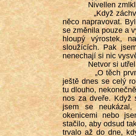
Nivellen zmlk
„Když záchva
něco napravovat. Byl
se změnila pouze a v
hloupý výrostek, n
sloužících. Pak jsem
nenechají si nic vysvět
Netvor si utře
„O těch prv
ještě dnes se celý r
tu dlouho, nekonečně 
nos za dveře. Když s
jsem se neukázal, 
okenicemi nebo jse
stačilo, aby odsud ta
trvalo až do dne, k