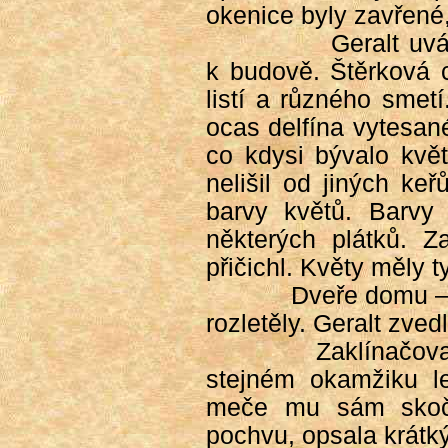
okenice byly zavřené
Geralt uv
k budově. Štěrková 
listí a různého smet
ocas delfína vytesan
co kdysi bývalo kvě
nelišil od jiných ke
barvy květů. Barvy
některých plátků. Za
přičichl. Květy měly t
Dveře domu – 
rozletěly. Geralt zve
Zaklínačov
stejném okamžiku le
meče mu sám skoči
pochvu, opsala krátký,