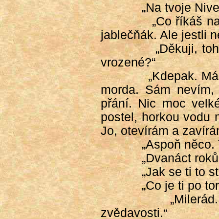
„Na tvoje Nive
„Co říkáš na
jablečňák. Ale jestli 
„Děkuji, to
vrozené?“
„Kdepak. Mám
morda. Sám nevím, 
přání. Nic moc velké
postel, horkou vodu 
Jo, otevírám a zavírá
„Aspoň něco. 
„Dvanáct roků
„Jak se ti to s
„Co je ti po to
„Milerád
zvědavosti.“