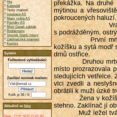
překážka. Na druhé 
Hra
Kalendář
mýtinou a vřesovišt
Testy znalostí
Inspirace AS
pokroucených haluzí.
Mapy světa AS
Povídky AS
Vr
Mistr Geralt zabiják
s podrážděným, ostrý
Rodokmeny
Slovník Starší mluvy
První mr
Zaklínačská znamení
Komixy
kožíšku a sytá modř 
drnů ostřice.
Systém
Fulltextové vyhledávání:
Druhou mrtv
místo prozrazovala p
sledujících vetřelce.
Zasílání novinek mailem:
vlci zvedli a neslyš
obrátili k muži úzké t
Kolik je 36 / 6:
Žena v kožíš
stehno. Zaklínač jí ob
Aktuálně ve
fóru
Muž ležel tvá
Dark - 22.07.2025 15:01:00