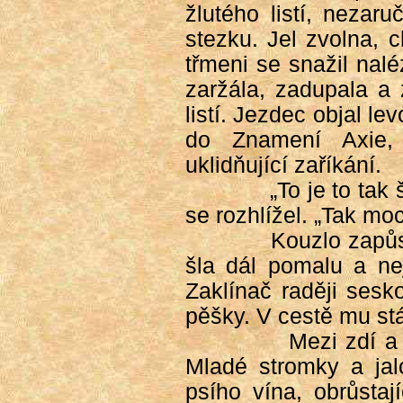
žlutého listí, nezar
stezku. Jel zvolna, 
třmeni se snažil nalé
zaržála, zadupala a 
listí. Jezdec objal levo
do Znamení Axie, 
uklidňující zaříkání.
„To je to tak
se rozhlížel. „Tak moc
Kouzlo zapůs
šla dál pomalu a nej
Zaklínač raději sesk
pěšky. V cestě mu st
Mezi zdí a
Mladé stromky a jal
psího vína, obrůstaj