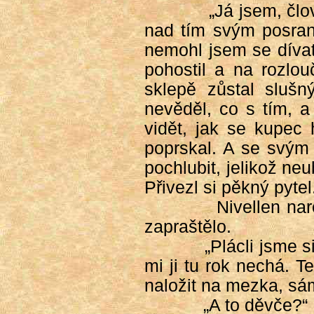
„Já jsem, člo
nad tím svým posran
nemohl jsem se dívat,
pohostil a na rozlou
sklepě zůstal slušn
nevěděl, co s tím, a
vidět, jak se kupec
poprskal. A se svým
pochlubit, jelikož ne
Přivezl si pěkný pyte
Nivellen nar
zapraštělo.
„Plácli jsme s
mi ji tu rok nechá. 
naložit na mezka, sám
„A to děvče?“