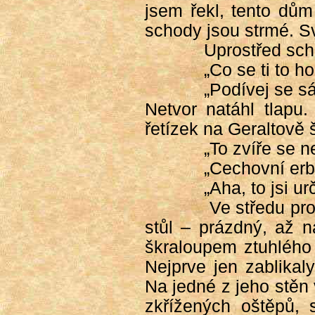
jsem řekl, tento dům
schody jsou strmé. Sv
Uprostřed sch
„Co se ti to h
„Podívej se s
Netvor natáhl tlapu
řetízek na Geraltově ší
„To zvíře se n
„Cechovní erb
„Aha, to jsi u
Ve středu pr
stůl – prázdný, až 
škraloupem ztuhlého 
Nejprve jen zablikaly
Na jedné z jeho stěn
zkřížených oštěpů, 