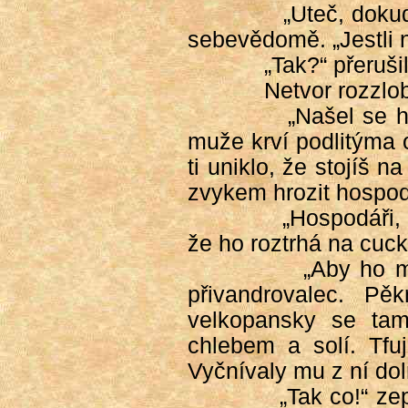
„Uteč, doku
sebevědomě. „Jestli 
„Tak?“ přerušil
Netvor rozzlo
„Našel se hr
muže krví podlitýma 
ti uniklo, že stojíš 
zvykem hrozit hospo
„Hospodáři, 
že ho roztrhá na cuc
„Aby ho m
přivandrovalec. Pě
velkopansky se tam 
chlebem a solí. Tfuj
Vyčnívaly mu z ní dol
„Tak co!“ ze