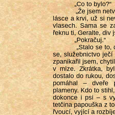
„Co to bylo?“
„Že jsem netv
lásce a krvi, už si 
vlasech. Sama se za
řeknu ti, Geralte, di
„Pokračuj.“
„Stalo se to,
se, služebnictvo ječ
zpanikařil jsem, chyti
v mlze. Zkrátka, byl
dostalo do rukou, dos
pomáhal – dveře pr
plameny. Kdo to stihl,
dokonce i psi – s v
tetčina papouška z to
řvoucí, vyjící a rozbí