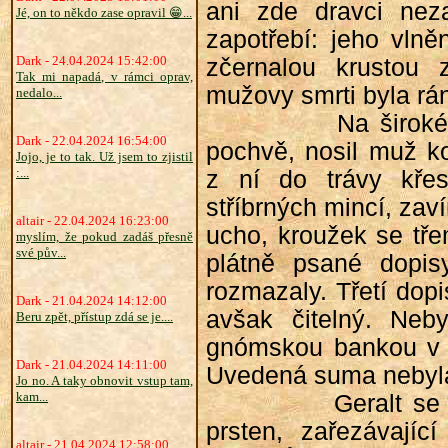
ani zde dravci neza
Jé, on to někdo zase opravil 😁...
zapotřebí: jeho vln
Dark - 24.04.2024 15:42:00
zčernalou krustou 
Tak mi napadá, v rámci oprav,
mužovy smrti byla rán
nedalo...
Na širok
Dark - 22.04.2024 16:54:00
pochvě, nosil muž ko
Jojo, je to tak. Už jsem to zjistil
:...
z ní do trávy křes
stříbrných mincí, zaví
altair - 22.04.2024 16:23:00
ucho, kroužek se tře
myslím, že pokud zadáš přesně
své pův...
plátně psané dopis
rozmazaly. Třetí dop
Dark - 21.04.2024 14:12:00
avšak čitelný. Neby
Beru zpět, přístup zdá se je....
gnómskou bankou v M
Dark - 21.04.2024 14:11:00
Uvedená suma nebyla 
Jo no. A taky obnovit vstup tam,
kam...
Geralt se
prsten, zařezávají
altair - 21.04.2024 12:58:00