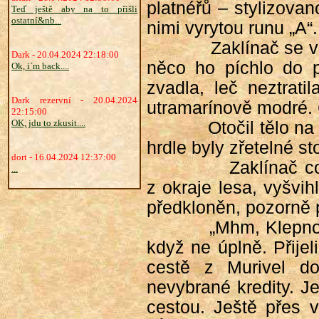
platnéřů – stylizova
Teď ještě aby na to přišli
ostatní&nb...
nimi vyrytou runu „A“.
Zaklínač se v
Dark - 20.04.2024 22:18:00
něco ho píchlo do p
Ok, i´m back....
zvadla, leč neztrati
Dark rezervní - 20.04.2024
utramarínově modré. G
22:15:00
OK, jdu to zkusit....
Otočil tělo n
hrdle byly zřetelné st
dort - 16.04.2024 12:37:00
Zaklínač c
...
z okraje lesa, vyšvi
předkloněn, pozorně p
„Mhm, Klepno,“
když ne úplně. Přije
cestě z Murivel d
nevybrané kredity. J
cestou. Ještě přes v