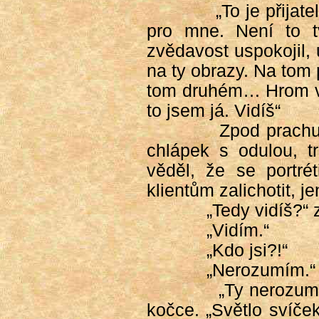
„To je přijat
pro mne. Není to t
zvědavost uspokojil, 
na ty obrazy. Na tom
tom druhém… Hrom ví, 
to jsem já. Vidíš“
Zpod prachu
chlápek s odulou, tr
věděl, že se portré
klientům zalichotit, j
„Tedy vidíš?“ 
„Vidím.“
„Kdo jsi?!“
„Nerozumím.“
„Ty nerozumí
kočce. „Světlo svíče