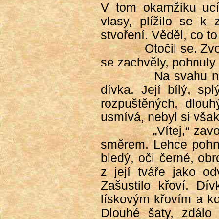
V tom okamžiku ucí
vlasy, plížilo se k
stvoření. Věděl, co t
Otočil se. Zvo
se zachvěly, pohnuly 
Na svahu ná
dívka. Její bílý, sp
rozpuštěných, dlouh
usmívá, nebyl si však 
„Vítej,“ zav
směrem. Lehce pohnul
bledý, oči černé, ob
z její tváře jako o
Zašustilo křoví. Dí
lískovým křovím a kd
Dlouhé šaty, zdálo 