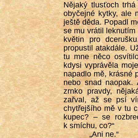
Nějaký tlusťoch trhá
obyčejné kytky, ale 
ještě děda. Popadl mě
se mu vrátil leknutím
květin pro dcerušku
propustil atakdále. 
tu mne něco osvítil
kdysi vyprávěla moje
napadlo mě, krásné 
nebo snad naopak. 
zrnko pravdy, něja
zařval, až se psí ví
chytřejšího mě v tu c
kupec? – se rozbreč
k smíchu, co?“
„Ani ne.“