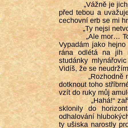
„Vážně je jic
před tebou a uvažuje,
cechovní erb se mi hn
„Ty nejsi netv
„Ale mor… To
Vypadám jako hejno 
rána odlétá na jih
studánky mlynářovic
Vidíš, že se neudržím
„Rozhodně n
dotknout toho stříbr
vzít do ruky můj amul
„Hahá!“ za
sklonily do horizon
odhalování hlubokých
ty ušiska narostly p