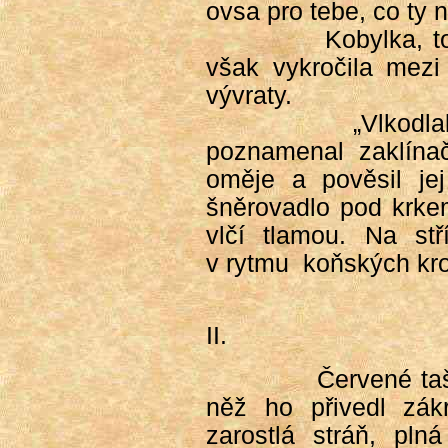
ovsa pro tebe, co ty 
Kobylka, t
však vykročila mezi 
vývraty.
„Vlkodla
poznamenal zaklína
oměje a pověsil jej 
šněrovadlo pod krke
vlčí tlamou. Na stř
v rytmu
koňských krok
II.
Červené taš
něž ho přivedl zák
zarostlá stráň, pln