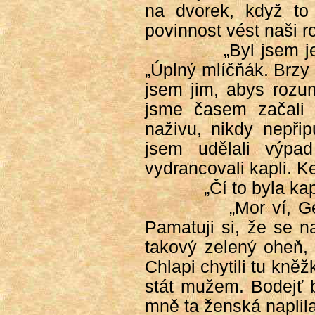
na dvorek, když to
povinnost vést naši ro
„Byl jsem j
„Úplný mlíčňák. Brzy 
jsem jim, abys rozum
jsme časem začali p
naživu, nikdy nepřip
jsem udělali výpa
vydrancovali kapli. K
„Čí to byla ka
„Mor ví, G
Pamatuji si, že se na
takový zelený oheň, 
Chlapi chytili tu kněž
stát mužem. Bodejť b
mně ta ženská naplila