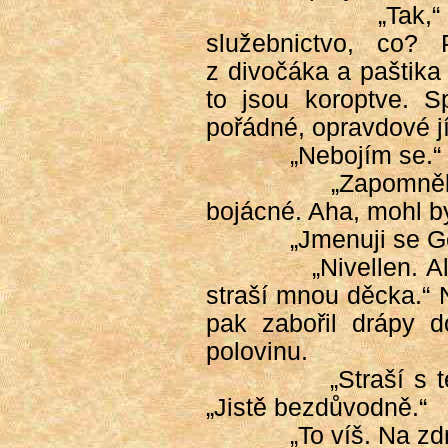
„Tak,
služebnictvo, co?
z divočáka a paštika
to jsou koroptve. Sp
pořádné, opravdové jí
„Nebojím se.“ 
„Zapomněl
bojácné. Aha, mohl b
„Jmenuji se Ge
„Nivellen. A
straší mnou děcka.“ N
pak zabořil drápy d
polovinu.
„Straší s 
„Jistě bezdůvodně.“
„To víš. Na zd