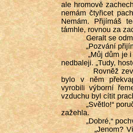
ale hromově zachecht
nemám čtyřicet pacho
Nemám. Přijímáš t
támhle, rovnou za za
Geralt se odm
„Pozvání přijí
„Můj dům je i
nedbaleji. „Tudy, hos
Rovněž zevn
bylo v něm překvap
vyrobili výborní ře
vzduchu byl cítit pra
„Světlo!“ poru
zažehla.
„Dobré,“ pochv
„Jenom? Vi