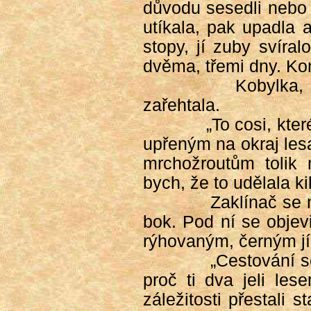
důvodu sesedli nebo 
utíkala, pak upadla 
stopy, jí zuby svíral
dvěma, třemi dny. Kon
Kobylka,
zařehtala.
„To cosi, kte
upřeným na okraj lesa
mrchožroutům tolik 
bych, že to udělala k
Zaklínač se 
bok. Pod ní se objev
rýhovaným, černým j
„Cestování s
proč ti dva jeli le
záležitosti přestali 