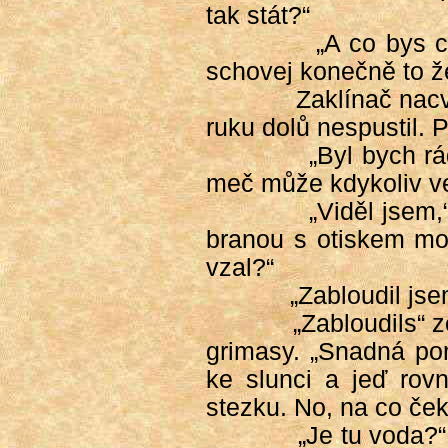
tak stát?“
„A co bys c
schovej konečně to ž
Zaklínač nac
ruku dolů nespustil. 
„Byl bych r
meč může kdykoliv ven
„Viděl jsem,
branou s otiskem mo
vzal?“
„Zabloudil jse
„Zabloudils“ 
grimasy. „Snadná po
ke slunci a jeď ro
stezku. No, na co če
„Je tu voda?“