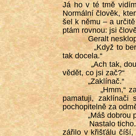
Já ho v té tmě vidím,
Normální člověk, kter
šel k němu – a určitě 
ptám rovnou: jsi člov
Geralt nesklop
„Když to ber
tak docela.“
„Ach tak, do
vědět, co jsi zač?“
„Zaklínač.“
„Hmm,“ za
pamatuji, zaklínači 
pochopitelně za odměn
„Máš dobrou 
Nastalo ticho
zářilo v křišťálu čí