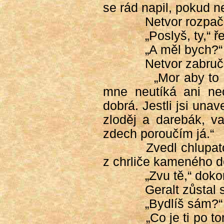
se rád napil, pokud n
Netvor rozpač
„Poslyš, ty,“ 
„A měl bych?“
Netvor zabruče
„Mor aby to
mne neutíká ani ne
dobrá. Jestli jsi unave
zloděj a darebák, va
zdech poroučím já.“
Zvedl chlupat
z chrliče kameného d
„Zvu tě,“ doko
Geralt zůstal 
„Bydlíš sám?“
„Co je ti po t