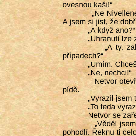
ovesnou kaši!“
„Ne Nivellene
A jsem si jist, že dobř
„A když ano?“
„Uhranutí lze
„A ty, z
případech?“
„Umím. Chceš,
„Ne, nechci!“
Netvor otev
pídě.
„Vyrazil jsem 
„To teda vyrazi
Netvor se zaře
„Věděl jsem 
pohodlí. Řeknu ti cel