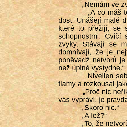
„Nemám ve zvy
„A co máš t
dost. Unášejí malé d
které to přežijí, se
schopnostmi. Cvičí s
zvyky. Stávají se mo
domnívají, že je nej
poněvadž netvorů je 
než úplně vystydne.“
Nivellen seb
tlamy a rozkousal jak
„Proč nic neří
vás vypráví, je pravd
„Skoro nic.“
„A lež?“
„To, že netvor