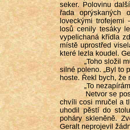
seker. Polovinu dalš
řada oprýskaných o
loveckými trofejemi 
losů cenily tesáky 
vypelichaná křídla zd
místě uprostřed vise
které lezla koudel. Ger
„Toho složil m
silné poleno. „Byl to
hoste. Řekl bych, že
„To nezapírám
Netvor se posa
chvíli cosi mručel a t
uhodil pěstí do stol
poháry skleněně. Zv
Geralt neprojevil žá