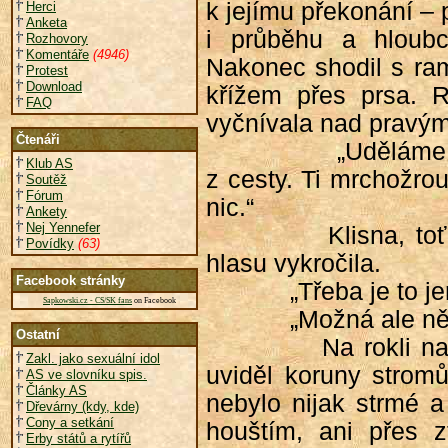
k jejímu překonání – 
Herci
Anketa
i průběhu a hloubc
Rozhovory
Komentáře
(4946)
Nakonec shodil s ram
Protest
Download
křížem přes prsa. 
FAQ
vyčnívala nad pravý
Čtenáři
„Uděláme 
Klub AS
z cesty. Ti mrchožrou
Soutěž
Fórum
nic.“
Ankety
Nej Yennefer
Klisna, to
Povídky
(63)
hlasu vykročila.
Facebook stránky
„Třeba je to j
Sapkowski.cz - CS/SK fans
on Facebook
„Možná ale ně
Ostatní
Na rokli na
Zakl. jako sexuální idol
uviděl koruny stromů
AS ve slovníku spis.
Články AS
nebylo nijak strmé a
Dřevárny (kdy, kde)
Cony a setkání
houštím, ani přes z
Erby států a rytířů