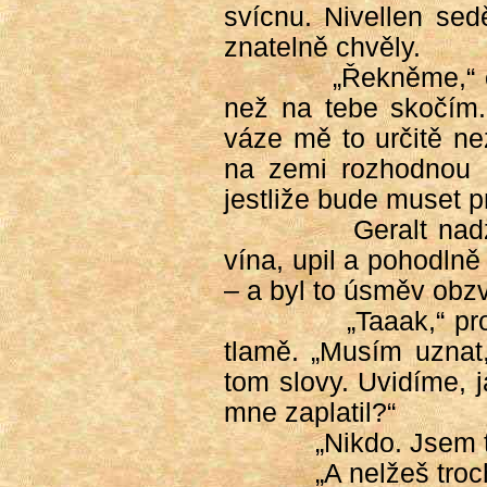
svícnu. Nivellen sed
znatelně chvěly.
„Řekněme,“ 
než na tebe skočím.
váze mě to určitě ne
na zemi rozhodnou z
jestliže bude muset p
Geralt nad
vína, upil a pohodlně
– a byl to úsměv obz
„Taaak,“ p
tlamě. „Musím uznat,
tom slovy. Uvidíme, j
mne zaplatil?“
„Nikdo. Jsem 
„A nelžeš tro