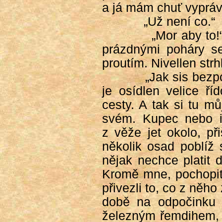
a já mám chuť vyprávě
„Už není co.“
„Mor aby to!
prázdnými poháry se
proutím. Nivellen str
„Jak sis bezpo
je osídlen velice ří
cesty. A tak si tu m
svém. Kupec nebo i 
z věže jet okolo, př
několik osad poblíž 
nějak nechce platit
Kromě mne, pochopit
přivezli to, co z něh
době na odpočinku –
železným řemdihem, je