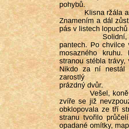
pohybů.
Klisna ržála 
Znamením a dál zůsta
pás v listech lopuchů
Solidní
pantech. Po chvilce 
mosazného kruhu. R
stranou stébla trávy,
Nikdo za ní nestál
zarostlý
prázdný dvůr.
Vešel, kon
zvíře se již nevzpou
obklopovala ze tří s
stranu tvořilo průče
opadané omítky, map