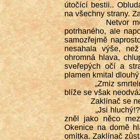
útočící bestii.. Oblu
na všechny strany. Za
Netvor m
potrhaného, ale napo
samozřejmě naprosto
nesahala výše, než
ohromná hlava, chlup
sveřepých očí a str
plamen kmital dlouhý 
„Zmiz smrteln
blíže se však neodváž
Zaklínač se n
„Jsi hluchý!
zněl jako něco mezi
Okenice na domě hla
omítka. Zaklínač zůsta