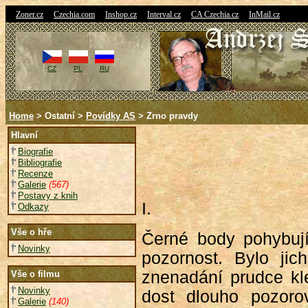
|
|
|
|
|
Zoner.cz
Czechia.com
Inshop.cz
Interval.cz
CA Czechia.cz
InMail.cz
CZ
PL
RU
Home
> Ostatní >
Povídky AS
>
Zrno pravdy
Hlavní
Biografie
Bibliografie
Recenze
Galerie
(567)
Postavy z knih
I.
Odkazy
Vše o hře
Černé body pohybují
Novinky
pozornost. Bylo jic
znenadání prudce kle
Vše o filmu
Novinky
dost dlouho pozoro
Galerie
(140)