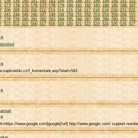
7
,
138
,
139
,
140
,
141
,
142
,
143
,
144
,
145
,
146
,
147
,
148
,
149
,
150
,
151
,
152
,
2
,
173
,
174
,
175
,
176
,
177
,
178
,
179
,
180
,
181
,
182
,
183
,
184
,
185
,
186
,
187
,
7
,
208
,
209
,
210
,
211
,
212
,
213
,
214
,
215
,
216
,
217
,
218
,
219
,
220
,
221
,
222
,
2
,
243
,
244
,
245
,
246
,
247
,
248
,
249
,
250
,
251
,
252
,
253
,
254
,
255
,
256
,
257
,
7
,
278
,
279
,
280
,
281
,
282
,
283
,
284
,
285
,
286
,
287
,
288
,
289
,
290
,
291
,
292
,
2
,
313
,
314
,
315
,
316
,
317
,
318
,
319
,
320
,
321
,
322
,
323
,
324
,
325
,
326
,
327
,
6
19
elmsford
6
19
ww.sapkowski.cz/f_komentare.asp?start=541
19
Samuel
19
rl=https://www.google.com]google[/url] http://www.google.com/ support numbe
aker