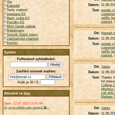
Hra
Datum:
11.09.20
Kalendář
Testy znalostí
Text:
google c
Inspirace AS
customer
netflix he
Mapy světa AS
support
,
Povídky AS
Mistr Geralt zabiják
Rodokmeny
Od:
Hannah b
Slovník Starší mluvy
Datum:
11.09.20
Zaklínačská znamení
Komixy
Text:
google c
customer
netflix he
Systém
support
,
Fulltextové vyhledávání:
Od:
Jaipur
Zasílání novinek mailem:
Datum:
11.09.20
Text:
Thanks fo
for massa
Kolik je 36 / 6:
College Ca
Hostess E
call girls
Aktuálně ve
fóru
Railway S
Dark - 22.07.2025 15:01:00
Jé, on to někdo zase opravil 😁...
Od:
Jaipur
Datum:
11.09.20