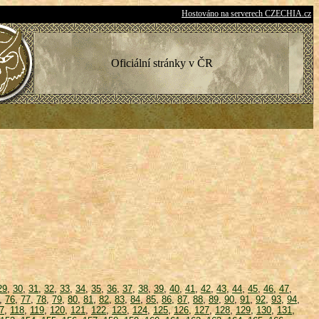
Hostováno na serverech CZECHIA.cz
Oficiální stránky v ČR
29
,
30
,
31
,
32
,
33
,
34
,
35
,
36
,
37
,
38
,
39
,
40
,
41
,
42
,
43
,
44
,
45
,
46
,
47
,
,
76
,
77
,
78
,
79
,
80
,
81
,
82
,
83
,
84
,
85
,
86
,
87
,
88
,
89
,
90
,
91
,
92
,
93
,
94
,
7
,
118
,
119
,
120
,
121
,
122
,
123
,
124
,
125
,
126
,
127
,
128
,
129
,
130
,
131
,