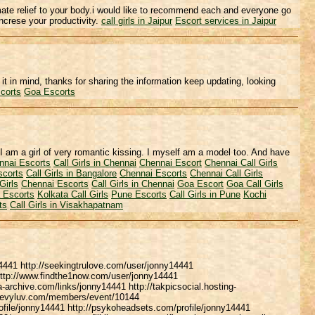
ate relief to your body.i would like to recommend each and everyone go
 increse your productivity.
call girls in Jaipur
Escort services in Jaipur
it in mind, thanks for sharing the information keep updating, looking
corts
Goa Escorts
I am a girl of very romantic kissing. I myself am a model too. And have
nnai Escorts
Call Girls in Chennai
Chennai Escort
Chennai Call Girls
scorts
Call Girls in Bangalore
Chennai Escorts
Chennai Call Girls
Girls
Chennai Escorts
Call Girls in Chennai
Goa Escort
Goa Call Girls
 Escorts
Kolkata Call Girls
Pune Escorts
Call Girls in Pune
Kochi
ts
Call Girls in Visakhapatnam
4441 http://seekingtrulove.com/user/jonny14441
http://www.findthe1now.com/user/jonny14441
a-archive.com/links/jonny14441 http://takpicsocial.hosting-
chevyluv.com/members/event/10144
ofile/jonny14441 http://psykoheadsets.com/profile/jonny14441