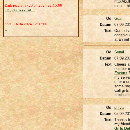
http://bu
Dark rezervní - 20.04.2024 22:15:00
results h
OK, jdu to zkusit....
Od:
Goa
dort - 16.04.2024 12:37:00
Datum:
07.09.20
...
Text:
Our indiv
conspicuo
at an ou
Od:
Sonal
Datum:
07.09.20
Text:
Cheers an
number of
Escorts
B
my servic
offer a u
some happ
Call girl
finished
Od:
shrya
Datum:
05.09.20
Text:
Thanks fo
my friend
Girls
Del