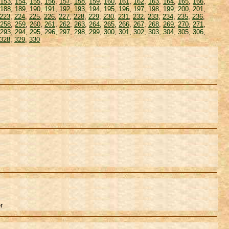
153
,
154
,
155
,
156
,
157
,
158
,
159
,
160
,
161
,
162
,
163
,
164
,
165
,
166
,
188
,
189
,
190
,
191
,
192
,
193
,
194
,
195
,
196
,
197
,
198
,
199
,
200
,
201
,
223
,
224
,
225
,
226
,
227
,
228
,
229
,
230
,
231
,
232
,
233
,
234
,
235
,
236
,
258
,
259
,
260
,
261
,
262
,
263
,
264
,
265
,
266
,
267
,
268
,
269
,
270
,
271
,
293
,
294
,
295
,
296
,
297
,
298
,
299
,
300
,
301
,
302
,
303
,
304
,
305
,
306
,
328
,
329
,
330
r