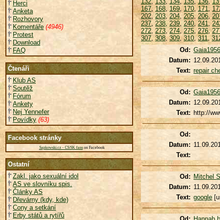
132
,
133
,
134
,
135
,
136
,
13
Herci
167
,
168
,
169
,
170
,
171
,
17
Anketa
202
,
203
,
204
,
205
,
206
,
20
Rozhovory
237
,
238
,
239
,
240
,
241
,
24
Komentáře
(4946)
272
,
273
,
274
,
275
,
276
,
27
Protest
307
,
308
,
309
,
310
,
311
,
31
Download
Od:
Gaia195
FAQ
Datum:
12.09.20
Čtenáři
Text:
repair ch
Klub AS
Soutěž
Od:
Gaia195
Fórum
Datum:
12.09.20
Ankety
Nej Yennefer
Text:
http://w
Povídky
(63)
Od:
Facebook stránky
Datum:
11.09.20
Sapkowski.cz - CS/SK fans
on Facebook
Text:
Ostatní
Zakl. jako sexuální idol
Od:
Mitchel 
AS ve slovníku spis.
Datum:
11.09.20
Články AS
Text:
google
[u
Dřevárny (kdy, kde)
Cony a setkání
Erby států a rytířů
Od:
Hannah b