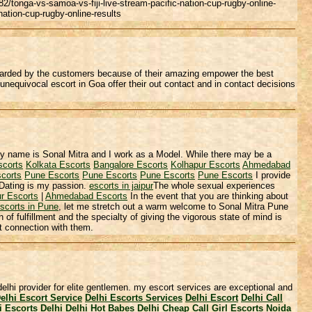
2/tonga-vs-samoa-vs-fiji-live-stream-pacific-nation-cup-rugby-online-
nation-cup-rugby-online-results
egarded by the customers because of their amazing empower the best
unequivocal escort in Goa offer their out contact and in contact decisions
 my name is Sonal Mitra and I work as a Model. While there may be a
scorts
Kolkata Escorts
Bangalore Escorts
Kolhapur Escorts
Ahmedabad
corts
Pune Escorts
Pune Escorts
Pune Escorts
Pune Escorts
I provide
 Dating is my passion.
escorts in jaipur
The whole sexual experiences
ur Escorts
|
Ahmedabad Escorts
In the event that you are thinking about
scorts in Pune
, let me stretch out a warm welcome to Sonal Mitra Pune
 of fulfillment and the specialty of giving the vigorous state of mind is
t connection with them.
n delhi provider for elite gentlemen. my escort services are exceptional and
elhi Escort Service
Delhi Escorts Services
Delhi Escort
Delhi Call
i
Escorts Delhi
Delhi Hot Babes
Delhi Cheap Call Girl
Escorts
Noida