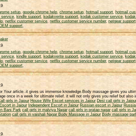
19
hrome setup
,
google chrome help
,
chrome setup
,
hotmail support
,
hotmail cus
 service
,
kindle support
,
kodakverite support
,
kodak customer service
,
kodak
lp
,
netflix customer service
,
netflix customer service number
,
netgear support
OEM support
,
aker
19
hrome setup
,
google chrome help
,
chrome setup
,
hotmail support
,
hotmail cus
 service
,
kindle support
,
kodakverite support
,
kodak customer service
,
kodak
lp
,
netflix customer service
,
netflix customer service number
,
netgear support
OEM support
,
19
r Your article..it gives us immense knowledge.Body massage gives you ultim
ge once in a week for ultimate relief. it will not only gives you relief but also
ll girls in Jaipur
House Wife Escort services in Jaipur
Desi call girls in Jaipu
scort in Jaipur
Independent Escort in Jaipur
Russian escort in Jaipur
Russian
 in Bani Park
call girls in malviya Nagar
call girls in pratap nagar
call girls in 
tation
call girls in vaishali Nagar
Body Massage in Jaipur
Body massage parlo
19