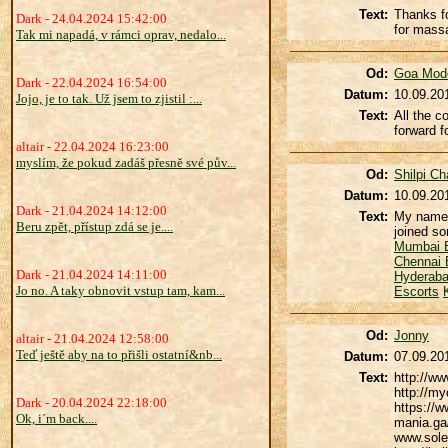
Text:
Thanks fo
Dark - 24.04.2024 15:42:00
for massa
Tak mi napadá, v rámci oprav, nedalo...
Od:
Goa Mod
Dark - 22.04.2024 16:54:00
Datum:
10.09.20
Jojo, je to tak. Už jsem to zjistil :...
Text:
All the c
forward f
altair - 22.04.2024 16:23:00
myslím, že pokud zadáš přesně své pův...
Od:
Shilpi Ch
Datum:
10.09.20
Dark - 21.04.2024 14:12:00
Text:
My name i
Beru zpět, přístup zdá se je....
joined so
Mumbai 
Chennai 
Dark - 21.04.2024 14:11:00
Hyderaba
Jo no. A taky obnovit vstup tam, kam...
Escorts
Od:
Jonny
altair - 21.04.2024 12:58:00
Teď ještě aby na to přišli ostatní&nb...
Datum:
07.09.20
Text:
http://w
http://m
Dark - 20.04.2024 22:18:00
https://w
Ok, i´m back....
mania.ga
www.solee