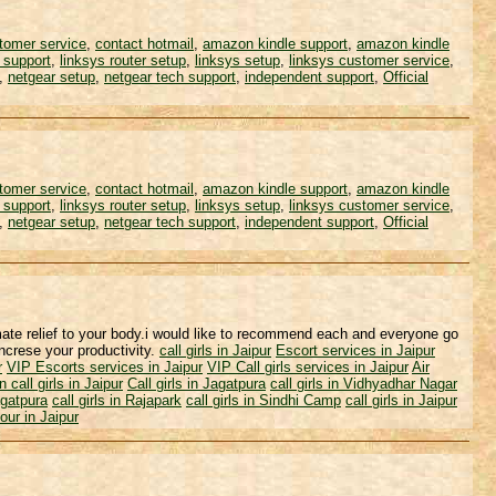
tomer service
,
contact hotmail
,
amazon kindle support
,
amazon kindle
 support
,
linksys router setup
,
linksys setup
,
linksys customer service
,
,
netgear setup
,
netgear tech support
,
independent support
,
Official
tomer service
,
contact hotmail
,
amazon kindle support
,
amazon kindle
 support
,
linksys router setup
,
linksys setup
,
linksys customer service
,
,
netgear setup
,
netgear tech support
,
independent support
,
Official
ate relief to your body.i would like to recommend each and everyone go
 increse your productivity.
call girls in Jaipur
Escort services in Jaipur
r
VIP Escorts services in Jaipur
VIP Call girls services in Jaipur
Air
 call girls in Jaipur
Call girls in Jagatpura
call girls in Vidhyadhar Nagar
Jagatpura
call girls in Rajapark
call girls in Sindhi Camp
call girls in Jaipur
ur in Jaipur