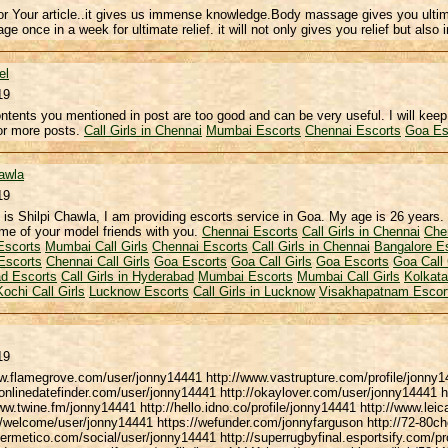
r Your article..it gives us immense knowledge.Body massage gives you ultim
ge once in a week for ultimate relief. it will not only gives you relief but also
el
19
ontents you mentioned in post are too good and can be very useful. I will keep 
or more posts.
Call Girls in Chennai
Mumbai Escorts
Chennai Escorts
Goa Es
awla
19
s Shilpi Chawla, I am providing escorts service in Goa. My age is 26 years. 
me of your model friends with you.
Chennai Escorts
Call Girls in Chennai
Che
Escorts
Mumbai Call Girls
Chennai Escorts
Call Girls in Chennai
Bangalore E
Escorts
Chennai Call Girls
Goa Escorts
Goa Call Girls
Goa Escorts
Goa Call 
d Escorts
Call Girls in Hyderabad
Mumbai Escorts
Mumbai Call Girls
Kolkata
Kochi Call Girls
Lucknow Escorts
Call Girls in Lucknow
Visakhapatnam Escor
19
ww.flamegrove.com/user/jonny14441 http://www.vastrupture.com/profile/jonny1
yonlinedatefinder.com/user/jonny14441 http://okaylover.com/user/jonny14441 
ww.twine.fm/jonny14441 http://hello.idno.co/profile/jonny14441 http://www.leic
/welcome/user/jonny14441 https://wefunder.com/jonnyfarguson http://72-80
rmetico.com/social/user/jonny14441 http://superrugbyfinal.esportsify.com/pr