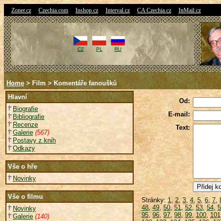
|
|
|
|
|
Zoner.cz
Czechia.com
Inshop.cz
Interval.cz
CA Czechia.cz
InMail.cz
CZ
PL
RU
Home
> Film > Komentáře fanoušků
Hlavní
Od:
Biografie
E-mail:
Bibliografie
Recenze
Text:
Galerie
(567)
Postavy z knih
Odkazy
Vše o hře
Novinky
Vše o filmu
Stránky:
1
,
2
,
3
,
4
,
5
,
6
,
7
,
48
,
49
,
50
,
51
,
52
,
53
,
54
,
5
Novinky
95
,
96
,
97
,
98
,
99
,
100
,
101
Galerie
(140)