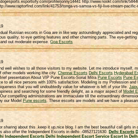
lldogesports.esportsify.com/profile/jonny14441 http://www.nookl.com/link/58448
ttp://www.raptorfind.com/link/41753/tonga-vs-samoa-vs-fiji-live-stream-pacific-
19
idual Russian escorts in Goa are in like way astoundingly appreciated and r
us quality, to eye getting features and other charming parts. The eye-getting 
t and out moderate expense.
Goa Escorts
19
d well wishes to all those visitors to my website. Let me introduce myself,
 other models working ithe city.
Chennai Escorts
Delhi Escorts
Hyderabad E
rief presentation About VIP Pune Escorts-Sonal Mitra
Pune Escorts
Pune Es
e to all nice persons with 100% satisfaction. Modeling is my Profession and
niqueness that you will undoubtedly value for whatever is left of your life.
Jaip
iness and searching for some friendly delight, as a major aspect of
Model E
s Our compelling administrations are immaculate till the extraordinary dimension
 by our Model
Pune escorts
. These escorts are models and we have a pleasan
19
r sharing about this .keep it up,nice blog. I am the best beautiful call girls i
s also offer the Independent Escorts in delhi- -08527121630.
Delhi Escorts
D
hi Independent Escorts
Delhi Independent Escort Service
Escort In Delh