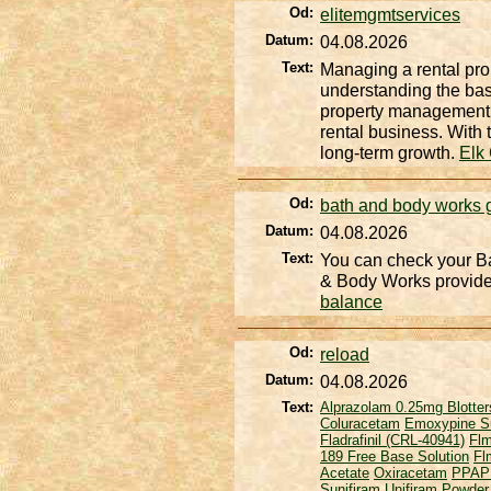
Od:
elitemgmtservices
Datum:
04.08.2026
Text:
Managing a rental pro
understanding the basi
property management c
rental business. With
long-term growth.
Elk
Od:
bath and body works g
Datum:
04.08.2026
Text:
You can check your Ba
& Body Works provides
balance
Od:
reload
Datum:
04.08.2026
Text:
Alprazolam 0.25mg Blotter
Coluracetam
Emoxypine S
Fladrafinil (CRL-40941)
Flm
189 Free Base Solution
Fl
Acetate
Oxiracetam
PPAP
Sunifiram
Unifiram Powder