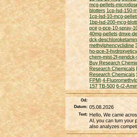
mcg-pellets-microdos
blotters
1cp-lsd-150-mc
1cp-lsd-10-mcg-pelle
1bp-lsd-200-mcg-blott
pce
o-pce-10-spray-1
40mg-pellets
dmxe-de
dck-deschloroketami
methylphencyclidine
ho-pce-3-hydroxyeticy
chem-mist-2f-nendck-
Buy Research Chemi
Research Chemicals
Research Chemicals
FPM)
4-Fluoromethyl
157
TB-500
6-(2-Ami
Od:
Datum:
05.08.2026
Text:
Hello, We came acros
AI, you can turn your 
also analyzes competit