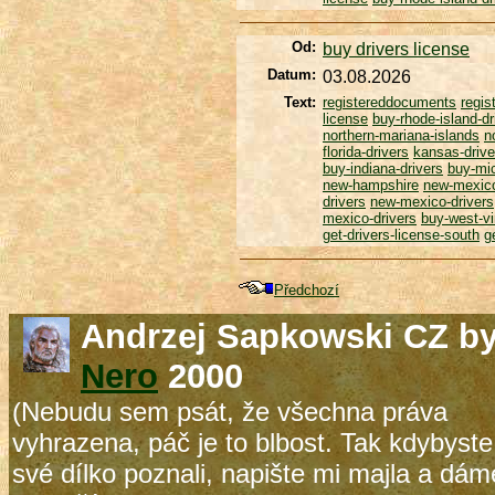
Od:
buy drivers license
Datum:
03.08.2026
Text:
registereddocuments
regi
license
buy-rhode-island-dr
northern-mariana-islands
n
florida-drivers
kansas-drive
buy-indiana-drivers
buy-mic
new-hampshire
new-mexico
drivers
new-mexico-drivers
mexico-drivers
buy-west-vi
get-drivers-license-south
g
Předchozí
Andrzej Sapkowski CZ b
Nero
2000
(Nebudu sem psát, že všechna práva
vyhrazena, páč je to blbost. Tak kdybyste
své dílko poznali, napište mi majla a dám