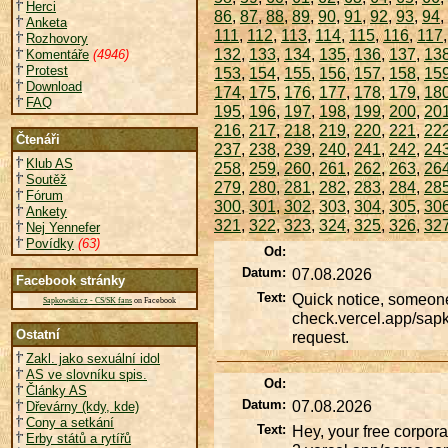
Herci
86
,
87
,
88
,
89
,
90
,
91
,
92
,
93
,
94
,
Anketa
111
,
112
,
113
,
114
,
115
,
116
,
117
Rozhovory
132
,
133
,
134
,
135
,
136
,
137
,
13
Komentáře
(4946)
Protest
153
,
154
,
155
,
156
,
157
,
158
,
15
Download
174
,
175
,
176
,
177
,
178
,
179
,
18
FAQ
195
,
196
,
197
,
198
,
199
,
200
,
20
216
,
217
,
218
,
219
,
220
,
221
,
22
Čtenáři
237
,
238
,
239
,
240
,
241
,
242
,
24
Klub AS
258
,
259
,
260
,
261
,
262
,
263
,
26
Soutěž
279
,
280
,
281
,
282
,
283
,
284
,
28
Fórum
300
,
301
,
302
,
303
,
304
,
305
,
30
Ankety
321
,
322
,
323
,
324
,
325
,
326
,
32
Nej Yennefer
Povídky
(63)
Od:
Datum:
07.08.2026
Facebook stránky
Text:
Quick notice, someone f
Sapkowski.cz - CS/SK fans
on Facebook
check.vercel.app/sapk
Ostatní
request.
Zakl. jako sexuální idol
AS ve slovníku spis.
Od:
Články AS
Datum:
07.08.2026
Dřevárny (kdy, kde)
Cony a setkání
Text:
Hey, your free corporat
Erby států a rytířů