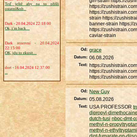
girl-strain https://zush
Teď ještě aby na to přišli
https://zushistrain.co
ostatní&nb...
https://zushistrain.co
strain https://zushist
banner-strain https:/
Dark - 20.04.2024 22:18:00
Ok, i´m back....
https://zushistrain.co
caviar-strain
Dark rezervní - 20.04.2024
22:15:00
Od:
grace
OK, jdu to zkusit....
Datum:
06.08.2026
Text:
https://zushistrain.co
dort - 16.04.2024 12:37:00
https://zushistrain.co
...
https://zushistrain.co
Od:
New Guy
Datum:
05.08.2026
Text:
USA PROFESSOR
t
dipropyl-dimethocain
dutch-tusi
nboc-dmt-o
methyl-n-propyltrypta
methyl-n-ethyltryptam
dipt-fumarate-nn-diis