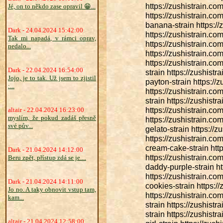
https://zushistrain.co
Jé, on to někdo zase opravil 😁...
https://zushistrain.co
banana-strain https://
Dark - 24.04.2024 15:42:00
https://zushistrain.co
Tak mi napadá, v rámci oprav,
https://zushistrain.co
nedalo...
https://zushistrain.com
https://zushistrain.co
Dark - 22.04.2024 16:54:00
strain https://zushistr
Jojo, je to tak. Už jsem to zjistil
payton-strain https://
:...
https://zushistrain.co
strain https://zushist
https://zushistrain.co
altair - 22.04.2024 16:23:00
myslím, že pokud zadáš přesně
https://zushistrain.com
své pův...
gelato-strain https://
https://zushistrain.co
cream-cake-strain http
Dark - 21.04.2024 14:12:00
https://zushistrain.co
Beru zpět, přístup zdá se je....
daddy-purple-strain ht
https://zushistrain.co
Dark - 21.04.2024 14:11:00
cookies-strain https:/
Jo no. A taky obnovit vstup tam,
https://zushistrain.com
kam...
strain https://zushist
strain https://zushistr
altair - 21.04.2024 12:58:00