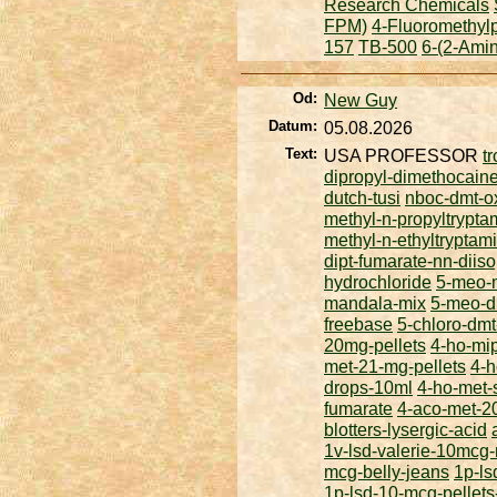
Research Chemicals
FPM)
4-Fluoromethyl
157
TB-500
6-(2-Ami
Od:
New Guy
Datum:
05.08.2026
Text:
USA PROFESSOR
t
dipropyl-dimethocain
dutch-tusi
nboc-dmt-o
methyl-n-propyltrypta
methyl-n-ethyltryptam
dipt-fumarate-nn-diis
hydrochloride
5-meo-m
mandala-mix
5-meo-d
freebase
5-chloro-dmt
20mg-pellets
4-ho-mip
met-21-mg-pellets
4-h
drops-10ml
4-ho-met-
fumarate
4-aco-met-2
blotters-lysergic-acid
1v-lsd-valerie-10mcg-
mcg-belly-jeans
1p-ls
1p-lsd-10-mcg-pellet