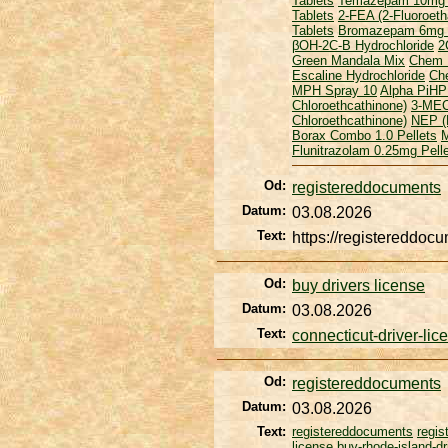
Tablets
Temazepam 10mg 3
Tablets
2-FEA (2-Fluoroet
Tablets
Bromazepam 6mg 2
βOH-2C-B Hydrochloride
2
Green Mandala Mix
Chem 
Escaline Hydrochloride
Ch
MPH Spray 10
Alpha PiHP
Chloroethcathinone)
3-ME
Chloroethcathinone)
NEP (
Borax Combo 1.0 Pellets
Flunitrazolam 0.25mg Pell
Od:
registereddocuments
Datum:
03.08.2026
Text:
https://registereddoc
Od:
buy drivers license
Datum:
03.08.2026
Text:
connecticut-driver-lic
Od:
registereddocuments
Datum:
03.08.2026
Text:
registereddocuments
regi
license
buy-rhode-island-dr