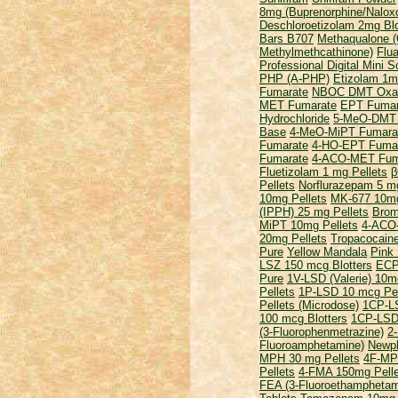
8mg (Buprenorphine/Nalox
Deschloroetizolam 2mg Blo
Bars B707
Methaqualone 
Methylmethcathinone)
Flu
Professional Digital Mini 
PHP (A-PHP)
Etizolam 1m
Fumarate
NBOC DMT Oxal
MET Fumarate
EPT Fumar
Hydrochloride
5-MeO-DMT 
Base
4-MeO-MiPT Fumara
Fumarate
4-HO-EPT Fuma
Fumarate
4-ACO-MET Fum
Fluetizolam 1 mg Pellets
β
Pellets
Norflurazepam 5 mg
10mg Pellets
MK-677 10mg
(IPPH) 25 mg Pellets
Brom
MiPT 10mg Pellets
4-ACO-
20mg Pellets
Tropacocain
Pure
Yellow Mandala
Pink
LSZ 150 mcg Blotters
ECP
Pure
1V-LSD (Valerie) 10m
Pellets
1P-LSD 10 mcg Pel
Pellets (Microdose)
1CP-LS
100 mcg Blotters
1CP-LSD 
(3-Fluorophenmetrazine)
2
Fluoroamphetamine)
Newph
MPH 30 mg Pellets
4F-MP
Pellets
4-FMA 150mg Pelle
FEA (3-Fluoroethamphetam