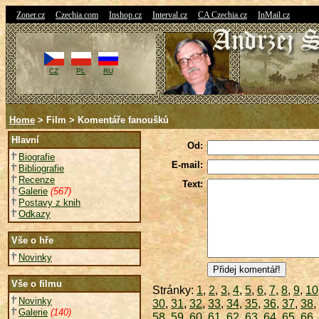
|
|
|
|
|
Zoner.cz
Czechia.com
Inshop.cz
Interval.cz
CA Czechia.cz
InMail.cz
CZ
PL
RU
Home
> Film > Komentáře fanoušků
Hlavní
Od:
Biografie
E-mail:
Bibliografie
Recenze
Text:
Galerie
(567)
Postavy z knih
Odkazy
Vše o hře
Novinky
Vše o filmu
Stránky:
1
,
2
,
3
,
4
,
5
,
6
,
7
,
8
,
9
,
10
Novinky
30
,
31
,
32
,
33
,
34
,
35
,
36
,
37
,
38
,
Galerie
(140)
58
,
59
,
60
,
61
,
62
,
63
,
64
,
65
,
66
,