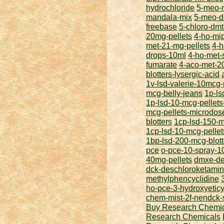
hydrochloride
5-meo-m
mandala-mix
5-meo-d
freebase
5-chloro-dmt
20mg-pellets
4-ho-mip
met-21-mg-pellets
4-h
drops-10ml
4-ho-met-
fumarate
4-aco-met-2
blotters-lysergic-acid
1v-lsd-valerie-10mcg-
mcg-belly-jeans
1p-ls
1p-lsd-10-mcg-pellet
mcg-pellets-microdos
blotters
1cp-lsd-150-mc
1cp-lsd-10-mcg-pelle
1bp-lsd-200-mcg-blott
pce
o-pce-10-spray-1
40mg-pellets
dmxe-de
dck-deschloroketami
methylphencyclidine
ho-pce-3-hydroxyeticy
chem-mist-2f-nendck-
Buy Research Chemi
Research Chemicals