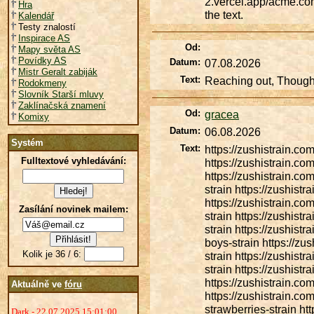
2.vercel.app/acme.com
Hra
the text.
Kalendář
Testy znalostí
Inspirace AS
Od:
Mapy světa AS
Povídky AS
Datum:
07.08.2026
Mistr Geralt zabiják
Text:
Reaching out, Thought
Rodokmeny
Slovník Starší mluvy
Zaklínačská znamení
Od:
gracea
Komixy
Datum:
06.08.2026
Systém
Text:
https://zushistrain.co
Fulltextové vyhledávání:
https://zushistrain.co
https://zushistrain.com
strain https://zushist
https://zushistrain.co
Zasílání novinek mailem:
strain https://zushistr
strain https://zushistr
boys-strain https://zu
Kolik je 36 / 6:
strain https://zushist
strain https://zushistr
https://zushistrain.co
Aktuálně ve
fóru
https://zushistrain.co
strawberries-strain htt
Dark - 22.07.2025 15:01:00