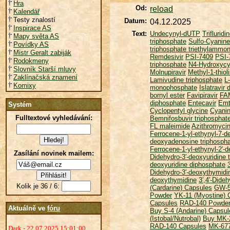
Hra
Od:
reload
Kalendář
Testy znalostí
Datum:
04.12.2025
Inspirace AS
Text:
Undecynyl-dUTP
Trifluridi
Mapy světa AS
triphosphate
Sulfo-Cyanin
Povídky AS
triphosphate triethylammo
Mistr Geralt zabiják
Remdesivir
PSI-7409
PSI-
Rodokmeny
triphosphate
N4-Hydroxycy
Slovník Starší mluvy
Molnupiravir
Methyl-1-thio
Zaklínačská znamení
Lamivudine triphosphate
L
Komixy
monophosphate
Islatravir
bornyl ester
Favipiravir
FAM
diphosphate
Entecavir
Emt
Systém
Cyclopentyl glycine
Cyani
Fulltextové vyhledávání:
Bemnifosbuvir triphosphat
FL maleimide
Azithromyci
Ferrocene-1-yl-ethynyl-7-d
deoxyadenosine triphosph
Ferrocene-1-yl-ethynyl-2′-d
Zasílání novinek mailem:
Didehydro-3′-deoxyuridine 
deoxyuridine diphosphate
Didehydro-3′-deoxythymidi
deoxythymidine
3′,4′-Dide
Kolik je 36 / 6:
(Cardarine) Capsules
GW-5
Powder
YK-11 (Myostine) 
Capsules
RAD-140 Powder 
Aktuálně ve
fóru
Buy S-4 (Andarine) Capsul
(Istobal/Nutrobal)
Buy MK-2
RAD-140 Capsules
MK-677
Dark - 22.07.2025 15:01:00