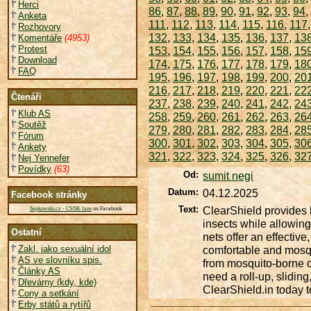
Herci
86
,
87
,
88
,
89
,
90
,
91
,
92
,
93
,
94
,
Anketa
111
,
112
,
113
,
114
,
115
,
116
,
117
Rozhovory
132
,
133
,
134
,
135
,
136
,
137
,
13
Komentáře
(4953)
Protest
153
,
154
,
155
,
156
,
157
,
158
,
15
Download
174
,
175
,
176
,
177
,
178
,
179
,
18
FAQ
195
,
196
,
197
,
198
,
199
,
200
,
20
216
,
217
,
218
,
219
,
220
,
221
,
22
Čtenáři
237
,
238
,
239
,
240
,
241
,
242
,
24
Klub AS
258
,
259
,
260
,
261
,
262
,
263
,
26
Soutěž
279
,
280
,
281
,
282
,
283
,
284
,
28
Fórum
300
,
301
,
302
,
303
,
304
,
305
,
30
Ankety
321
,
322
,
323
,
324
,
325
,
326
,
32
Nej Yennefer
Povídky
(63)
Od:
sumit negi
Datum:
04.12.2025
Facebook stránky
Text:
ClearShield provides 
Sapkowski.cz - CS/SK fans
on Facebook
insects while allowing 
Ostatní
nets offer an effectiv
Zakl. jako sexuální idol
comfortable and mosqui
AS ve slovníku spis.
from mosquito-borne d
Články AS
need a roll-up, sliding
Dřevárny (kdy, kde)
ClearShield.in today t
Cony a setkání
Erby států a rytířů