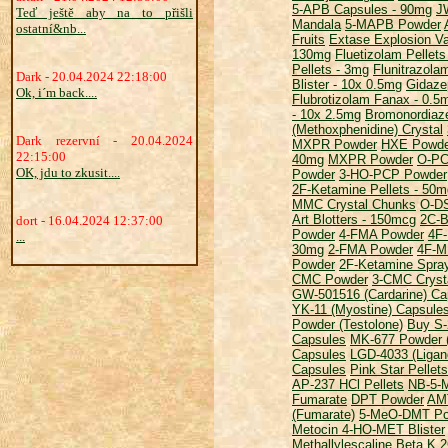
5-APB Capsules - 90mg
J
Teď ještě aby na to přišli
Mandala
5-MAPB Powder
ostatní&nb...
Fruits
Extase Explosion Va
130mg
Fluetizolam Pellets
Pellets - 3mg
Flunitrazola
Dark - 20.04.2024 22:18:00
Blister - 10x 0.5mg
Gidaze
Ok, i´m back....
Flubrotizolam Fanax - 0.5
- 10x 2.5mg
Bromonordiaze
(Methoxphenidine) Crystal
Dark rezervní - 20.04.2024
MXPR Powder
HXE Powde
22:15:00
40mg
MXPR Powder
O-PC
OK, jdu to zkusit....
Powder
3-HO-PCP Powder
2F-Ketamine Pellets - 50m
MMC Crystal Chunks
O-DS
Art Blotters - 150mcg
2C-B
dort - 16.04.2024 12:37:00
Powder
4-FMA Powder
4F-
...
30mg
2-FMA Powder
4F-M
Powder
2F-Ketamine Spra
CMC Powder
3-CMC Cryst
GW-501516 (Cardarine) Ca
YK-11 (Myostine) Capsule
Powder (Testolone)
Buy S-
Capsules
MK-677 Powder (I
Capsules
LGD-4033 (Ligan
Capsules
Pink Star Pellets
AP-237 HCl Pellets
NB-5-
Fumarate
DPT Powder
AM
(Fumarate)
5-MeO-DMT Pow
Metocin 4-HO-MET Blister
Methallylescaline
Beta K 2