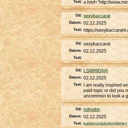
Text:
a href="http://www.m
Od:
sexybaccarat
Datum:
02.12.2025
Text:
https://sexybaccarat4.
Od:
sexybaccarat
Datum:
02.12.2025
Text:
Od:
LSM99DNA
Datum:
02.12.2025
Text:
I am really inspired wi
paid topic or did you m
uncommon to look a gre
Od:
hdhjdbh
Datum:
02.12.2025
Text:
kupitevozniskodovoljenje-t