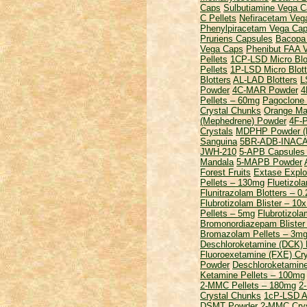
Caps
Sulbutiamine Vega 
C Pellets
Nefiracetam Veg
Phenylpiracetam Vega Ca
Pruriens Capsules
Bacopa 
Vega Caps
Phenibut FAA 
Pellets
1CP-LSD Micro Blo
Pellets
1P-LSD Micro Blott
Blotters
AL-LAD Blotters
L
Powder
4C-MAR Powder
4
Pellets – 60mg
Pagoclone 
Crystal Chunks
Orange Ma
(Mephedrene) Powder
4F-
Crystals
MDPHP Powder (
Sanguina
5BR-ADB-INACA
JWH-210
5-APB Capsules
Mandala
5-MAPB Powder
Forest Fruits
Extase Explos
Pellets – 130mg
Fluetizol
Flunitrazolam Blotters – 0
Flubrotizolam Blister – 10
Pellets – 5mg
Flubrotizol
Bromonordiazepam Blister
Bromazolam Pellets – 3m
Deschloroketamine (DCK) 
Fluoroexetamine (FXE) Cry
Powder
Deschloroketamin
Ketamine Pellets – 100mg
2-MMC Pellets – 180mg
2
Crystal Chunks
1cP-LSD Ar
DSMT Powder
2-MMC Crys