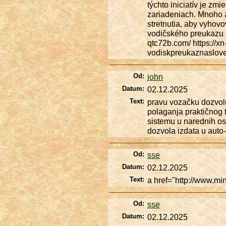
týchto iniciatív je zmi
zariadeniach. Mnoho a
stretnutia, aby vyho
vodičského preukazu n
qtc72b.com/ https://x
vodiskpreukaznaslove
Od:
john
Datum:
02.12.2025
Text:
pravu vozačku dozvolu 
polaganja praktičnog t
sistemu u narednih os
dozvola izdata u aut
Od:
sse
Datum:
02.12.2025
Text:
a href="http://www.m
Od:
sse
Datum:
02.12.2025