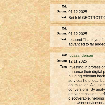
Od:
Datum:
01.12.2025
Text:
Bet fr fr! GEOTROTT.
Od:
Datum:
01.12.2025
Text:
respond Thank you for
advanced to far adde
Od:
lucasanderson
Datum:
12.11.2025
Text:
Investing in professio
enhance their digital
building relevant back
services help local b
optimization. A custom
conversions. By analyz
deliver consistent pe
discoverable, helping 
https://seoservicesnea