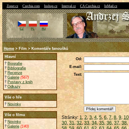
|
|
|
|
|
Zoner.cz
Czechia.com
Inshop.cz
Interval.cz
CA Czechia.cz
InMail.cz
CZ
PL
RU
Home
> Film > Komentáře fanoušků
Hlavní
Od:
Biografie
E-mail:
Bibliografie
Recenze
Text:
Galerie
(567)
Postavy z knih
Odkazy
Vše o hře
Novinky
Vše o filmu
Stránky:
1
,
2
,
3
,
4
,
5
,
6
,
7
,
8
,
9
,
10
Novinky
30
,
31
,
32
,
33
,
34
,
35
,
36
,
37
,
38
,
Galerie
(140)
58
,
59
,
60
,
61
,
62
,
63
,
64
,
65
,
66
,