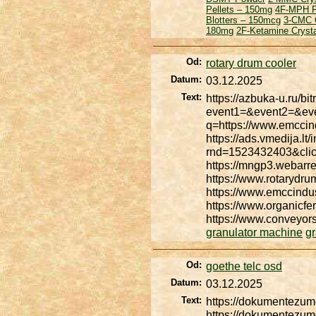
Pellets – 150mg
4F-MPH P
Blotters – 150mcg
3-CMC 
180mg
2F-Ketamine Cryst
Od:
rotary drum cooler
Datum:
03.12.2025
Text:
https://azbuka-u.ru/bit
event1=&event2=&even
q=https://www.emccind
https://ads.vmedija.lt/
rnd=1523432403&clic
https://mngp3.webarr
https://www.rotarydru
https://www.emccindus
https://www.organicfe
https://www.conveyo
granulator machine
g
Od:
goethe telc osd
Datum:
03.12.2025
Text:
https://dokumentezum
https://dokumentezum