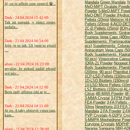
Mandala
Green Mandala
Y
Jé, on to někdo zase opravil 😁...
MeO-MiPT Oxalate Powde
Powder
5-MeO-MiPT Powd
MeO-DMT Powder (Hydroch
Dark - 24.04.2024 15:42:00
Pellets (20mg)
Metocin (4
Tak mi napadá, v rámci oprav,
Pellets (20mg)
4-ACO-DET
nedalo...
2C-D Pellets (25mg)
βOH-2
Body Supplements: Ginkgo
Pruriens Vega Caps (400mg
Dark - 22.04.2024 16:54:00
Supplements: Pramiraceta
Jojo, je to tak. Už jsem to zjistil
pcs)
Supplements: Colura
:...
Aniracetam Vega Caps (50
Body Supplements: Fladraf
60 pcs)
Vinpocetine Capsu
IDRA-21 Powder
Noopept 
altair - 22.04.2024 16:23:00
Body Supplements: Phenib
myslím, že pokud zadáš přesně
(200mg, 90 pcs)
Phenibut 
své pův...
1CP-LSD Pellets (150mcg)
1D-LSD Blotters (150mcg)
1V-LSD Micro Pellets (10
Dark - 21.04.2024 14:12:00
LSZ Blotters (150mcg)
AL-
Beru zpět, přístup zdá se je....
Citrus
4B-MAR Powder
4F
3-MMA Crystal
3-FPM Pell
FEA Powder
3-FA Pellets 
Dark - 21.04.2024 14:11:00
50mg
Newphoria 2/3-FEA 
Jo no. A taky obnovit vstup tam,
Mandala
2-FA Powder
2-FA
kam...
PVP Crystals
A-D2PV Crys
5-MMPA Mephedrene Pow
Eutylone Crystals
MDPHP P
Naranja Sanguina
5BR-ADB
altair - 21.04.2024 12:58:00