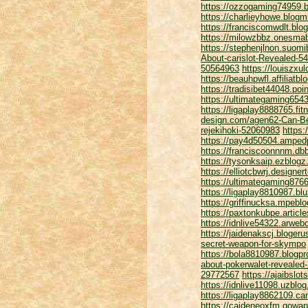
https://ozzogaming74959.b
https://charlieyhowe.blog
https://franciscomwdlt.bl
https://milowzbbz.onesma
https://stephenjlnon.suo
About-carislot-Revealed-5
50564963
https://louiszxu
https://beauhpwfl.affiliatb
https://tradisibet44048.po
https://ultimategaming65
https://ligaplay8888765.fi
design.com/agen62-Can-B
rejekihoki-52060983
https
https://pay4d50504.amped
https://franciscoonnnm.dbb
https://tysonksaip.ezblog
https://elliotcbwrj.desig
https://ultimategaming876
https://ligaplay8810987.bl
https://griffinucksa.mpebl
https://paxtonkubpe.articl
https://idnlive54322.arweb
https://jaidenakscj.bloger
secret-weapon-for-skympo
https://bola8810987.blogp
about-pokerwalet-revealed
29772567
https://ajaibsl
https://idnlive11098.uzblo
https://ligaplay8862109.ca
https://caideneoxfm.qowap