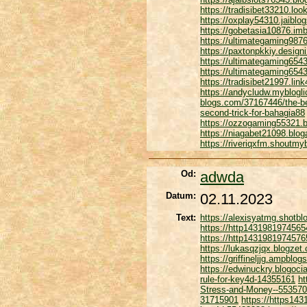
https://tradisibet33210.l
https://oxplay54310.jaibl
https://gobetasia10876.imb
https://ultimategaming987
https://paxtonpkkiy.desig
https://ultimategaming654
https://ultimategaming654
https://tradisibet21997.l
https://andycludw.myblog
blogs.com/37167446/the-be
second-trick-for-bahagia88
https://ozzogaming55321.b
https://niagabet21098.blog
https://riveriqxfm.shoutm
Od:
adwda
Datum:
02.11.2023
Text:
https://alexisyatmg.shotbl
https://http1431981974565
https://http1431981974576
https://lukasqzjqx.blogzet
https://griffineljjg.ampb
https://edwinuckry.blogoc
rule-for-key4d-14355161
ht
Stress-and-Money--55357
31715901
https://https14