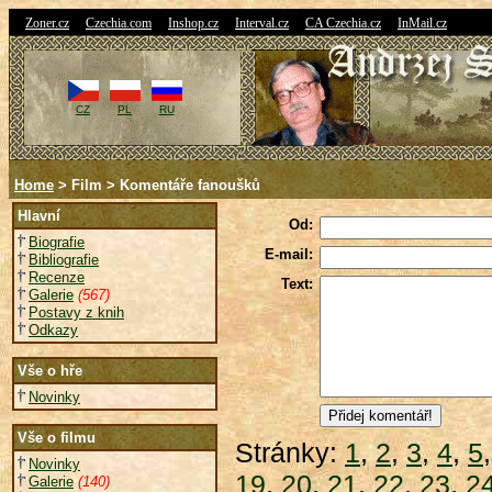
|
|
|
|
|
Zoner.cz
Czechia.com
Inshop.cz
Interval.cz
CA Czechia.cz
InMail.cz
CZ
PL
RU
Home
> Film > Komentáře fanoušků
Hlavní
Od:
Biografie
E-mail:
Bibliografie
Recenze
Text:
Galerie
(567)
Postavy z knih
Odkazy
Vše o hře
Novinky
Vše o filmu
Stránky:
1
,
2
,
3
,
4
,
5
Novinky
19
,
20
,
21
,
22
,
23
,
2
Galerie
(140)