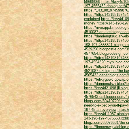
58698069
https://key4d1
197-4565432.dbblog.net/47
https://1431981974599876
https://https143198197454
explained
https://key4d10
money
https://143-198-19
https://riverajqxf.mpeblog
4510087.articlesblogger.c
https://damienqtsuq.arweb
https://https143198197450
198-197-4555321.bloggin-
4529250.blogpostie.com/3
4577654.blogprodesign.com
https://https143198197453
197-4554320.mybjjblog.com
https://https14319819745
4521087.uzblog.net/the-bas
4565432.canariblogs.com/
https://felixygowc.qowap
https://damienclszi.blog2
https://key4d21098.jiliblo
https://https143198197454
4576543.dsiblogger.com/47
blogs.com/69410729/key4d
need-to-expect-you-ll-pay-
197-45-an-overview
https:
https://key4d11987.aioblo
143-198-197-4576553.xzbl
blogz.com/63076531/the-sma
https://finnocnwg.widblog.