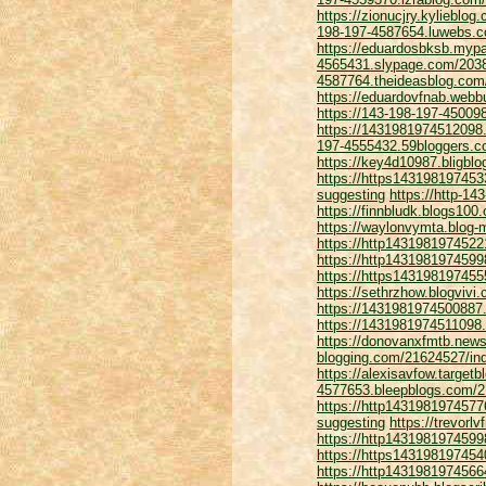
https://zionucjry.kylieblo
198-197-4587654.luwebs.co
https://eduardosbksb.mypa
4565431.slypage.com/20385
4587764.theideasblog.com
https://eduardovfnab.webb
https://143-198-197-45009
https://1431981974512098
197-4555432.59bloggers.c
https://key4d10987.bligblo
https://https1431981974533
suggesting
https://http-1
https://finnbludk.blogs10
https://waylonvymta.blog-m
https://http1431981974522
https://http1431981974599
https://https143198197455
https://sethrzhow.blogvivi
https://1431981974500887.
https://1431981974511098.
https://donovanxfmtb.news
blogging.com/21624527/ind
https://alexisavfow.targe
4577653.bleepblogs.com/2
https://http14319819745776
suggesting
https://trevorl
https://http1431981974599
https://https143198197454
https://http1431981974566