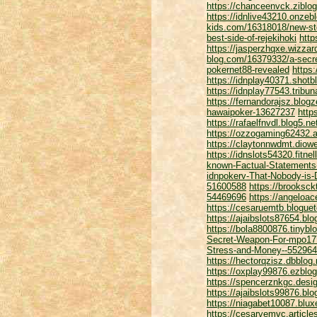
https://chanceenvck.ziblo
https://idnlive43210.onzeb
kids.com/16318018/new-st
best-side-of-rejekihoki
http
https://jasperzhqxe.wizzar
blog.com/16379332/a-secr
pokernet88-revealed
https
https://idnplay40371.shot
https://idnplay77543.tribu
https://fernandorajsz.blo
hawaipoker-13627237
http
https://rafaelfnvdl.blog5.
https://ozzogaming62432.a
https://claytonnwdmt.diow
https://idnslots54320.fitn
known-Factual-Statement
idnpokerv-That-Nobody-is
51600588
https://brooksc
54469696
https://angeloa
https://cesaruemtb.blogue
https://ajaibslots87654.b
https://bola8800876.tinyb
Secret-Weapon-For-mpo17
Stress-and-Money--55296
https://hectorqzisz.dbblog
https://oxplay99876.ezblo
https://spencerznkgc.desig
https://ajaibslots99876.b
https://niagabet10087.blux
https://cesarvemvc.article