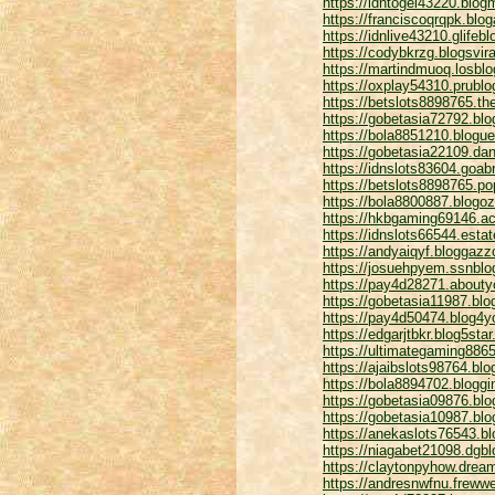
https://idntogel43220.blo
https://franciscoqrqpk.blo
https://idnlive43210.glife
https://codybkrzg.blogsvir
https://martindmuoq.losbl
https://oxplay54310.prubl
https://betslots8898765.
https://gobetasia72792.bl
https://bola8851210.blog
https://gobetasia22109.dan
https://idnslots83604.goab
https://betslots8898765.p
https://bola8800887.blogo
https://hkbgaming69146.ac
https://idnslots66544.est
https://andyaiqyf.bloggaz
https://josuehpyem.ssnbl
https://pay4d28271.abouty
https://gobetasia11987.bl
https://pay4d50474.blog4y
https://edgarjtbkr.blog5st
https://ultimategaming88
https://ajaibslots98764.bl
https://bola8894702.blogg
https://gobetasia09876.blo
https://gobetasia10987.blo
https://anekaslots76543.bl
https://niagabet21098.dgb
https://claytonpyhow.dre
https://andresnwfnu.frew