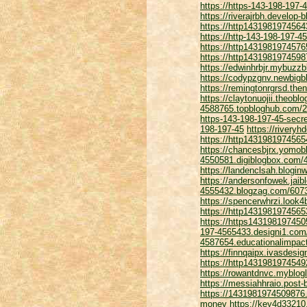
https://https-143-198-197-
https://riverajrbh.develop
https://http1431981974564
https://http-143-198-197-
https://http1431981974576
https://http143198197459
https://edwinhrbjr.mybuzzb
https://codypzgnv.newbig
https://remingtonrgrsd.th
https://claytonuojii.theob
4588765.topbloghub.com/2
https-143-198-197-45-secr
198-197-45
https://rivery
https://http1431981974565
https://chancesbjrx.yomob
4550581.digiblogbox.com/4
https://landenclsah.blogin
https://andersonfowek.jai
4555432.blogzag.com/6073
https://spencerwhrzi.look
https://http1431981974565
https://https143198197450
197-4565433.designi1.com
4587654.educationalimpac
https://finnqaipx.ivasdesi
https://http1431981974549
https://rowantdnvc.myblog
https://messiahhraio.post
https://1431981974509876.
money
https://key4d33210