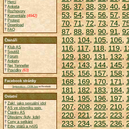
Herci
36
,
37
,
38
,
39
,
40
,
4
Anketa
Rozhovory
53
,
54
,
55
,
56
,
57
,
5
Komentáře
(4942)
Protest
70
,
71
,
72
,
73
,
74
,
7
Download
FAQ
87
,
88
,
89
,
90
,
91
,
9
103
,
104
,
105
,
106
,
Čtenáři
116
,
117
,
118
,
119
,
1
Klub AS
Soutěž
129
,
130
,
131
,
132
,
Fórum
Ankety
142
,
143
,
144
,
145
,
Nej Yennefer
Povídky
(63)
155
,
156
,
157
,
158
,
168
,
169
,
170
,
171
,
Facebook stránky
Sapkowski.cz - CS/SK fans
on Facebook
181
,
182
,
183
,
184
,
Ostatní
194
,
195
,
196
,
197
,
Zakl. jako sexuální idol
207
,
208
,
209
,
210
,
AS ve slovníku spis.
Články AS
220
,
221
,
222
,
223
,
Dřevárny (kdy, kde)
233
,
234
,
235
,
236
,
Cony a setkání
Erby států a rytířů