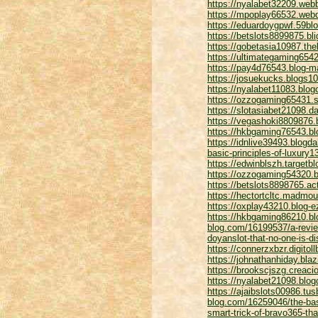
https://nyalabet32209.we
https://mpoplay66532.webd
https://eduardoygpwf.59blo
https://betslots8899875.bl
https://gobetasia10987.th
https://ultimategaming6542
https://pay4d76543.blog-
https://josuekucks.blogs10
https://nyalabet11083.bl
https://ozzogaming65431.s
https://slotasiabet21098.d
https://vegashoki8809876.
https://hkbgaming76543.bl
https://idnlive39493.blogd
basic-principles-of-luxury1
https://edwinblszh.targetb
https://ozzogaming54320.b
https://betslots8898765.ac
https://hectortcltc.madmo
https://oxplay43210.blog-
https://hkbgaming86210.bl
blog.com/16199537/a-revie
doyanslot-that-no-one-is-d
https://connerzxbzr.digito
https://johnathanhiday.bl
https://brookscjszg.creac
https://nyalabet21098.blog
https://ajaibslots00986.tu
blog.com/16259046/the-basi
smart-trick-of-bravo365-tha