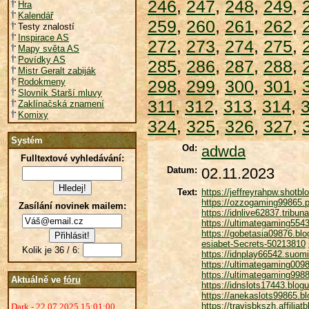
246
,
247
,
248
,
249
,
Hra
Kalendář
259
,
260
,
261
,
262
,
Testy znalostí
Inspirace AS
272
,
273
,
274
,
275
,
Mapy světa AS
Povídky AS
285
,
286
,
287
,
288
,
Mistr Geralt zabiják
Rodokmeny
298
,
299
,
300
,
301
,
Slovník Starší mluvy
311
,
312
,
313
,
314
,
Zaklínačská znamení
Komixy
324
,
325
,
326
,
327
,
Systém
Od:
adwda
Fulltextové vyhledávání:
Datum:
02.11.2023
Text:
https://jeffreyrahpw.shotb
https://ozzogaming99865.
Zasílání novinek mailem:
https://idnlive62837.tribu
https://ultimategaming55
https://gobetasia09876.bl
esiabet-Secrets-50213810
Kolik je 36 / 6:
https://idnplay66542.suom
https://ultimategaming00
https://ultimategaming998
Aktuálně ve
fóru
https://idnslots17443.blo
https://anekaslots99865.bl
https://travisbkszh.affili
Dark - 22.07.2025 15:01:00