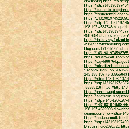
discussing
https://caiden
https://https143198197454
https://louiscktbi.blogda
https://connerdmtbi.onzeb
https://1431981974521098.
https://http-143-198-197-4
198-197-4587543.blog-kids
https://http1431981974577
4587654.sharebyblog.com/1
https://dallaszhpyf.nizarb
4584737.wizzardsblog.co
blog.com/17123795/indicat
https://1431981974598765
https://edwinwceff.shotbl
https://key4d88764.pages
https://rafaeltlznb.tribun
Second-Trick-For-143-198
143-198-197-45-30955843
https://https-143-198-197
https://http143198197458
-55358118
https://http-14
https://garrettwdgjl.suomi
https://lanehkpzi.blogue
https://https-143-198-197-
https://1431981974598765.
198-197-4522098.diowebho
design.com/How-https-143
https://landenemudk.fitne
https://https143198197456
Discussing-52891721
http