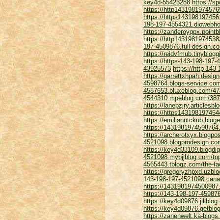
key4d-55423288
https://s
https://http1431981974576
https://https1431981974561
198-197-4554321.diowebhos
https://zanderoygpx.point
https://http14319819745383
197-4509876.full-design.c
https://reidvfmub.tinyblo
https://https-143-198-19
43925573
https://http-14
https://garrettxhpah.desig
4598764.blogs-service.com
4587653.bluxeblog.com/474
4544310.mpeblog.com/3870
https://lanepzjry.articles
https://https14319819745
https://emilianotckub.blog
https://1431981974598764
https://archerotxyx.blogpo
4521098.blogprodesign.com
https://key4d33109.blogdi
4521098.mybjjblog.com/top
4565443.tblogz.com/the-fa
https://gregoryzhpxd.uzbl
143-198-197-4521098.cana
https://1431981974500987
https://143-198-197-45987
https://key4d09876.jiliblo
https://key4d09876.getblo
https://zanenwelt.ka-blogs