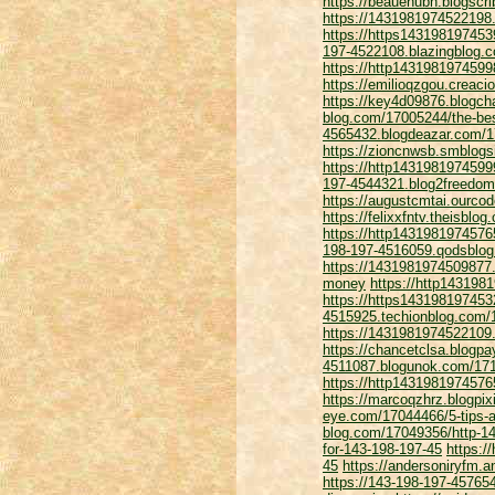
https://beauenubh.blogscr
https://1431981974522198
https://https143198197453
197-4522108.blazingblog.c
https://http1431981974599
https://emilioqzgou.crea
https://key4d09876.blogch
blog.com/17005244/the-bes
4565432.blogdeazar.com/17
https://zioncnwsb.smblogs
https://http1431981974599
197-4544321.blog2freedom
https://augustcmtai.ourco
https://felixxfntv.theisbl
https://http1431981974576
198-197-4516059.qodsblog
https://1431981974509877.
money
https://http143198
https://https143198197453
4515925.techionblog.com
https://1431981974522109
https://chancetclsa.blogp
4511087.blogunok.com/171
https://http143198197457
https://marcoqzhrz.blogpix
eye.com/17044466/5-tips-a
blog.com/17049356/http-14
for-143-198-197-45
https:/
45
https://andersoniryfm.
https://143-198-197-457654