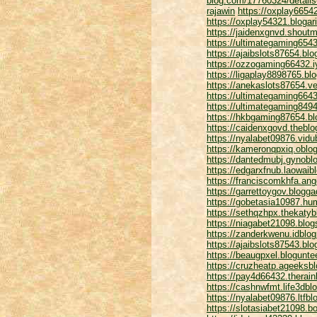
blog.com/17760324/details-
rajawin
https://oxplay6654
https://oxplay54321.bloga
https://jaidenxgnvd.shou
https://ultimategaming654
https://ajaibslots87654.bl
https://ozzogaming66432.
https://ligaplay8898765.bl
https://anekaslots87654.v
https://ultimategaming664
https://ultimategaming849
https://hkbgaming87654.b
https://caidenxgovd.theblo
https://nyalabet09876.vid
https://kameronqpxiq.oblo
https://dantedmubj.gynobl
https://edgarxfnub.laowai
https://franciscomkhfa.ang
https://garrettoygov.blogg
https://gobetasia10987.hu
https://sethqzhpx.thekaty
https://niagabet21098.blo
https://zanderkwenu.idblo
https://ajaibslots87543.bl
https://beaugpxel.blogunt
https://cruzheatp.ageeksbl
https://pay4d66432.therain
https://cashnwfmt.life3db
https://nyalabet09876.ltfb
https://slotasiabet21098.