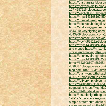
https://cristianzjrai.blog
https://paxtonjvdlr.jts-bl
197-4587616.bloggazza.com
https://key4d00876.blogari
https://https143198197459
https://manuellwent.iyubl
https://erickvelub.blogdi
https://andresoygpw.rimma
4543210.verybigblog.com/1
4543209.blogcudinti.com/18
https://ricardokuclt.activ
https://key4d82511.p2blogs
https://https143198197454
and-money
https://http14
stress-and-money
https:/
https://charlievdlrz.gynob
https://https143198197453
https://1431981974587654.
4599887.bloggadores.com/1
blog.com/18461593/5-simpl
https://cashwenvb.thekaty
4517271.blogspothub.com/1
https://felixepxhp.idblogm
https://1431981974588654.
suggesting
https://key4d1
197-4510987.life3dblog.co
https://josuelpnig.ltfblog
198-197-45-can-save-you-
simple-statements-about-h
secret-weapon-for-http-143