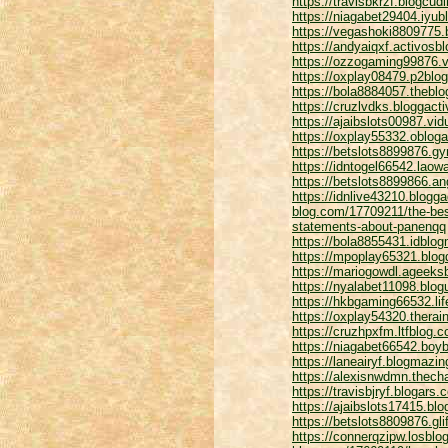
https://travisbkrzf.blogcu
https://niagabet29404.iyub
https://vegashoki8809775.
https://andyaiqxf.activosb
https://ozzogaming99876.v
https://oxplay08479.p2blo
https://bola8884057.thebl
https://cruzlvdks.bloggac
https://ajaibslots00987.v
https://oxplay55332.oblog
https://betslots8899876.g
https://idntogel66542.lao
https://betslots8899866.a
https://idnlive43210.blog
blog.com/17709211/the-bes
statements-about-panenqq
https://bola8855431.idblo
https://mpoplay65321.blo
https://mariogowdl.ageeks
https://nyalabet11098.blog
https://hkbgaming66532.lif
https://oxplay54320.therai
https://cruzhpxfm.ltfblog.
https://niagabet66542.boyb
https://laneairyf.blogmazi
https://alexisnwdmn.thech
https://travisbjryf.bloga
https://ajaibslots17415.bl
https://betslots8809876.g
https://connerqzipw.losblo