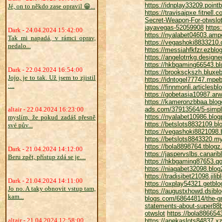
https://idnplay33209.point
Jé, on to někdo zase opravil 😁...
https://travisaipxe.fitnel
Secret-Weapon-For-otwslo
jayavegas-52059908
https
Dark - 24.04.2024 15:42:00
https://nyalabet04603.a
Tak mi napadá, v rámci oprav,
https://vegashoki8833210.d
nedalo...
https://messiahfkfzr.ezbl
https://angelotrrkg.design
https://hkbgaming66543.bl
Dark - 22.04.2024 16:54:00
https://brooksckszh.bluxe
Jojo, je to tak. Už jsem to zjistil
https://idntogel77747.mp
:...
https://finnmonli.articles
https://gobetasia10987.a
https://kameronzbbaa.blog
altair - 22.04.2024 16:23:00
ads.com/37913564/5-simpl
https://nyalabet10986.blo
myslím, že pokud zadáš přesně
https://betslots8832109.
své pův...
https://vegashoki8821098.b
https://betslots8843320.my
https://bola8898764.tblog
Dark - 21.04.2024 14:12:00
https://jaspervslbs.canari
Beru zpět, přístup zdá se je....
https://hkbgaming87653.q
https://niagabet32098.blog
https://tradisibet21098.jil
Dark - 21.04.2024 14:11:00
https://oxplay54321.getblo
Jo no. A taky obnovit vstup tam,
https://augustxhowd.dsib
kam...
blogs.com/68644814/the-gr
statements-about-super88b
otwslot
https://bola886654
altair - 21.04.2024 12:58:00
https://anekaslots84837.xz