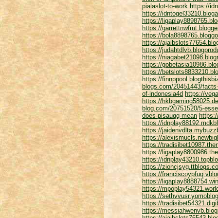
pialaslot-to-work
https://i
https://idntogel33210.blo
https://ligaplay8898765.b
https://garrettnwfmt.blog
https://bola8898765.blogg
https://ajaibslots77654.b
https://judahtdlvb.blogpr
https://niagabet21098.blo
https://gobetasia10986.bl
https://betslots8833210.b
https://finnppool.blogthis
blogs.com/20451443/facts-
of-indonesia4d
https://veg
https://hkbgaming58025.de
blog.com/20751520/5-essen
does-pisauqq-mean
https:
https://idnplay88192.mdkb
https://jaidenvdlta.mybuz
https://alexismucls.newbi
https://tradisibet10987.th
https://ligaplay8800986.t
https://idnplay43210.topb
https://zioncjsyg.ttblogs
https://franciscoypfuq.vbl
https://ligaplay8888754.wi
https://mpoplay54321.worl
https://sethvvusr.yomobl
https://tradisibet54321.di
https://messiahwenvb.blog
https://ajaibslots76543.b