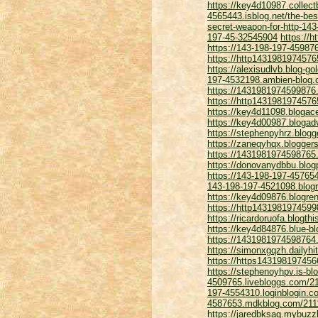
https://key4d10987.collec
4565443.isblog.net/the-bes
secret-weapon-for-http-14
197-45-32545904
https://
https://143-198-197-45987
https://http1431981974576
https://alexisudlvb.blog-
197-4532198.ambien-blog.
https://1431981974599876.
https://http1431981974576
https://key4d11098.blogac
https://key4d00987.blogad
https://stephenpyhrz.blo
https://zaneqyhqx.blogger
https://1431981974598765
https://donovanydbbu.blog
https://143-198-197-45765
143-198-197-4521098.blogr
https://key4d09876.blogre
https://http1431981974599
https://ricardoruofa.blogt
https://key4d84876.blue-b
https://1431981974598764.
https://simonxgqzh.dailyh
https://https143198197456
https://stephenoyhpv.is-b
4509765.livebloggs.com/2
197-4554310.loginblogin.c
4587653.mdkblog.com/2111
https://jaredbksag.mybuzz