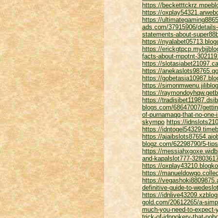
https://becketttckrz.mpeb
https://oxplay54321.arwebo
https://ultimategaming886
ads.com/37915906/details-f
statements-about-super88b
https://nyalabet05713.blog
https://erickgtpcp.mybjjbl
facts-about-mpotnt-302119
https://slotasiabet21097.
https://anekaslots98765.q
https://gobetasia10987.bl
https://simonmwenu.jiliblo
https://raymondoyhqw.getb
https://tradisibet11987.ds
blogs.com/68647007/gettin
of-purnamaqq-that-no-one-i
skympo
https://idnslots2
https://idntogel54329.time
https://ajaibslots87654.ai
blogz.com/62298790/5-tips
https://messiahxgoxe.wid
and-kapalslot777-3280361
https://oxplay43210.blogko
https://manueldowgo.colle
https://vegashoki8809875.
definitive-guide-to-wedesl
https://idnlive43209.xzblo
gold.com/20612265/a-simpl
much-you-need-to-expect-yo
trick-of-idnpokerv-that-nob