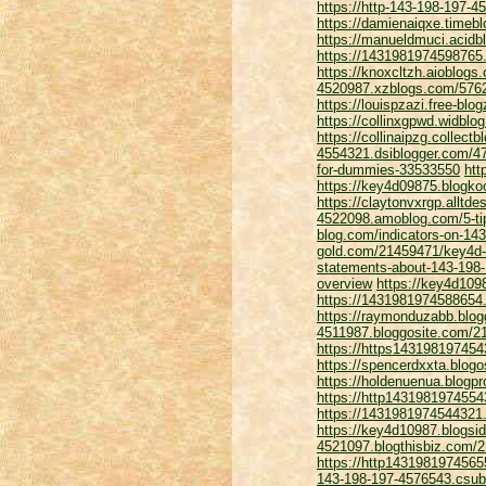
https://http-143-198-197-4
https://damienaiqxe.timeb
https://manueldmuci.acidbl
https://1431981974598765.
https://knoxcltzh.aioblog
4520987.xzblogs.com/5762
https://louispzazi.free-bl
https://collinxgpwd.widblo
https://collinaipzg.collec
4554321.dsiblogger.com/47
for-dummies-33533550
htt
https://key4d09875.blogko
https://claytonvxrgp.alltd
4522098.amoblog.com/5-ti
blog.com/indicators-on-14
gold.com/21459471/key4d-
statements-about-143-198-
overview
https://key4d109
https://1431981974588654
https://raymonduzabb.blog
4511987.bloggosite.com/2
https://https143198197454
https://spencerdxxta.blogo
https://holdenuenua.blogp
https://http1431981974554
https://1431981974544321.
https://key4d10987.blogsi
4521097.blogthisbiz.com/2
https://http1431981974565
143-198-197-4576543.csubl