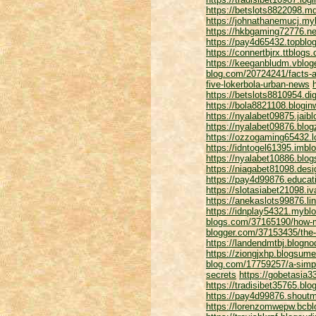
https://betslots8822098.m
https://johnathanemucj.my
https://hkbgaming72776.ne
https://pay4d65432.topblo
https://connertbjrx.ttblo
https://keeganbludm.vblog
blog.com/20724241/facts-a
five-lokerbola-urban-news
https://betslots8810954.di
https://bola8821108.blogi
https://nyalabet09875.jaib
https://nyalabet09876.blo
https://ozzogaming65432.l
https://idntogel61395.imbl
https://nyalabet10886.blog
https://niagabet81098.des
https://pay4d99876.educat
https://slotasiabet21098.
https://anekaslots99876.l
https://idnplay54321.myblo
blogs.com/37165190/how-mu
blogger.com/37153435/the-s
https://landendmtbj.blogn
https://ziongjxhp.blogsum
blog.com/17759257/a-simpl
secrets
https://gobetasia
https://tradisibet35765.b
https://pay4d99876.shoutm
https://lorenzomwepw.bcb