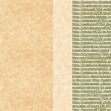
https://louisqyhov.blogdea
https://ricardovemvb.ourc
https://idntogel67654.eedb
https://idnslots10199.blo
https://zanejtbjq.bloggip.c
https://anekaslots87653.q
https://ajaibslots87654.li
https://ultimategaming65
https://idnplay44320.techi
https://tituscmrwg.buyoutb
https://idntogel32109.pru
https://idnplay43219.blogi
https://dantedkrag.blogun
known-facts-about-mpotnt
https://ozzogaming77654.a
blog.com/16304104/slot88
https://hkbgaming62616.an
https://kylerkucjq.blogdan
https://ozzogaming64321.b
https://judahscjqy.tkzblog
known-facts-about-bulanto
is-discussing
https://juda
https://mariogowek.ziblog
essential-elements-for-gal
https://idnslots44321.sha
blog.com/16378207/sugusq
https://ozzogaming77654.w
https://manuelmngdf.shot
principles-of-luxury138-29
https://betslots8873849.