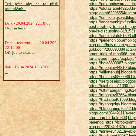
Teď ještě aby na to přišli
https://paxtonibwmu.acidbl
https://slotasiabet49260.f
ostatní&nb...
blogz.com/62296554/the-sm
https://emiliorbjqx.widblo
https://andersonbjpxf.col
Dark - 20.04.2024 22:18:00
best-strategy-to-use-for-j
Ok, i´m back....
one-is-discussing-3181531
https://anekaslots51593.a
https://jaidenchioo.amoblo
Dark rezervní - 20.04.2024
blog.com/how-much-you-nee
22:15:00
gold.com/20609888/facts-a
OK, jdu to zkusit....
smart-trick-of-mpo666-that
for-anyone
https://oxplay5
https://bola8800987.bloga
dort - 16.04.2024 12:37:00
https://mpoplay44210.blo
...
https://elliottenubj.blog
https://betslots8800986.bl
https://sergiosaipx.bloggo
https://ajaibslots11098.bl
https://ultimategaming361
https://mpoplay87654.blog
https://tradisibet61369.bl
https://tysonqziqy.blogre
https://hkbgaming76542.bl
blogs.com/20449111/a-sec
step-map-for-koko303
http
panenqq
https://brooksdm
blog.com/20749137/not-kn
https://idnlive54321.liveb
https://tradisibet10987.lo