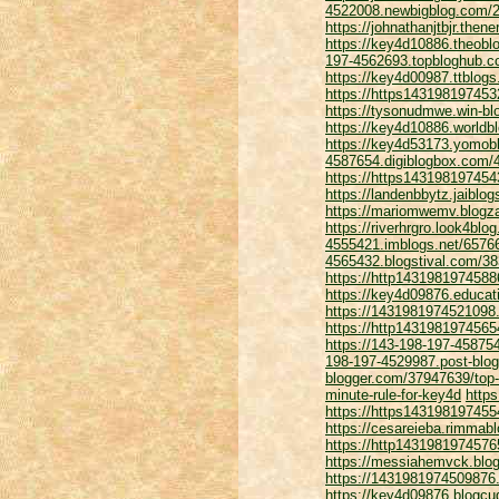
4522008.newbigblog.com/2
https://johnathanjtbjr.the
https://key4d10886.theobl
197-4562693.topbloghub.c
https://key4d00987.ttblog
https://https143198197453
https://tysonudmwe.win-bl
https://key4d10886.worldb
https://key4d53173.yomob
4587654.digiblogbox.com/4
https://https143198197454
https://landenbbytz.jaiblo
https://mariomwemv.blogz
https://riverhrgro.look4b
4555421.imblogs.net/65766
4565432.blogstival.com/383
https://http1431981974588
https://key4d09876.educat
https://1431981974521098
https://http1431981974565
https://143-198-197-45875
198-197-4529987.post-blo
blogger.com/37947639/top-
minute-rule-for-key4d
http
https://https143198197455
https://cesareieba.rimmab
https://http1431981974576
https://messiahemvck.blog
https://1431981974509876.
https://key4d09876.blogcud