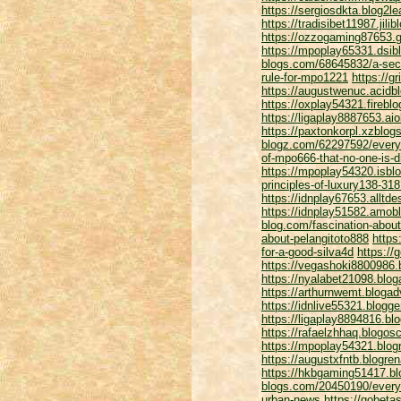
https://sergiosdkta.blog2l
https://tradisibet11987.ji
https://ozzogaming87653.g
https://mpoplay65331.dsib
blogs.com/68645832/a-sec
rule-for-mpo1221
https://g
https://augustwenuc.acidbl
https://oxplay54321.firebl
https://ligaplay8887653.a
https://paxtonkorpl.xzblo
blogz.com/62297592/every
of-mpo666-that-no-one-is-d
https://mpoplay54320.isblo
principles-of-luxury138-31
https://idnplay67653.alltd
https://idnplay51582.amobl
blog.com/fascination-abou
about-pelangitoto888
https
for-a-good-silva4d
https://
https://vegashoki8800986
https://nyalabet21098.blo
https://arthurnwemt.bloga
https://idnlive55321.blog
https://ligaplay8894816.b
https://rafaelzhhaq.blogo
https://mpoplay54321.blog
https://augustxfntb.blogr
https://hkbgaming51417.bl
blogs.com/20450190/everyt
urban-news
https://gobeta