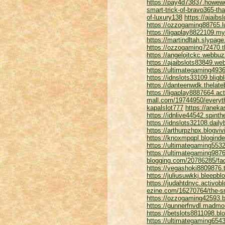
https://pay4d73837.howew
smart-trick-of-bravo365-tha
of-luxury138
https://ajaib
https://ozzogaming88765.l
https://ligaplay8822109.m
https://martindltah.slypag
https://ozzogaming72470.t
https://angelojtckc.webbu
https://ajaibslots83849.we
https://ultimategaming493
https://idnslots33109.bli
https://danteenwdk.thelate
https://ligaplay8887664.ac
mall.com/19744950/everyth
kapalslot777
https://anek
https://idnlive44542.spint
https://idnslots32108.dail
https://arthurpzhpx.blogvi
https://knoxmpqpl.blogind
https://ultimategaming5532
https://ultimategaming987
blogging.com/20786285/fac
https://vegashoki8809876.
https://juliusuwkkj.bleep
https://judahtdnvc.activob
ezine.com/16270764/the-sm
https://ozzogaming42593.b
https://gunnerfnvdl.madm
https://betslots8811098.b
https://ultimategaming654