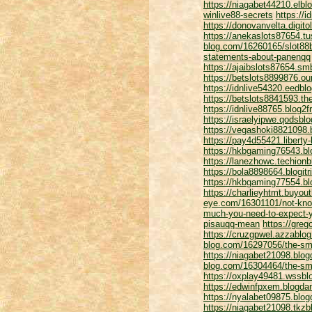
https://niagabet44210.elbl
winlive88-secrets
https://
https://donovanvelta.digito
https://anekaslots87654.
blog.com/16260165/slot88
statements-about-panenqq
https://ajaibslots87654.sm
https://betslots8899876.o
https://idnlive54320.eedbl
https://betslots8841593.th
https://idnlive88765.blog
https://israelyipwe.qodsb
https://vegashoki8821098.
https://pay4d55421.liberty
https://hkbgaming76543.bl
https://lanezhowc.techion
https://bola8898664.blogit
https://hkbgaming77554.bl
https://charlieyhtmt.buyo
eye.com/16301101/not-know
much-you-need-to-expect-yo
pisauqq-mean
https://gre
https://cruzgpwel.azzablo
blog.com/16297056/the-smar
https://niagabet21098.blo
blog.com/16304464/the-smar
https://oxplay49481.wssbl
https://edwinfpxem.blogda
https://nyalabet09875.blo
https://niagabet21098.tkz