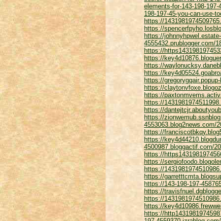
elements-for-143-198-197-
198-197-45-you-can-use-t
https://1431981974509765.
https://spencerfpyho.losb
https://johnnyhpwel.estate
4555432.prublogger.com/184
https://https143198197453
https://key4d10876.blogue
https://waylonucksy.daneb
https://key4d05524.goabro
https://gregorygqair.popup
https://claytonvfoxe.blogo
https://paxtonmvems.acti
https://1431981974511998.
https://dantejtcjr.aboutyo
https://zionwemub.ssnblog
4553063.blog2news.com/20
https://franciscotbkqy.blo
https://key4d44210.blogdu
4500987.bloggactif.com/20
https://https143198197456
https://sergiofoodo.blogol
https://1431981974510986.
https://garretttcmta.blogs
https://143-198-197-4587
https://travisfnuel.dgblo
https://1431981974510986
https://key4d10986.frewwe
https://http1431981974598
197-4559370.izrablog.com