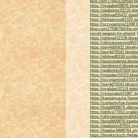
blog.com/17660119/how-ho
https://nyalabet09876.blo
https://ajaibslots33219.b
https://idntogel55432.dan
https://hkbgaming83320.g
https://ozzogaming21098.b
blog.com/17596784/the-sing
secret-weapon-for-otwslot
https://idntogel32109.blo
https://ultimategaming983
https://pay4d65432.blog4
https://pay4d76542.blogd
https://idnlive48158.ssnb
https://augustwemta.blogg
https://emiliojgzsl.bloggi
https://ajaibslots87654.bl
https://mpoplay54320.blogr
https://ozzogaming61503.b
https://pay4d76543.blogsm
https://nyalabet32119.dgbl
https://slotasiabet21987.d
https://keeganvauhq.frew
https://connerpyfow.howe
https://bola8809875.idblog
https://idnlive77653.izra
https://ultimategaming654
https://bola8809876.luweb
https://ajaibslots87654.my
https://ligaplay8888764.s
https://brooksckszh.theid