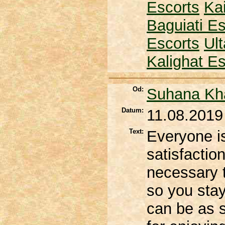
Escorts
Kai
Baguiati Es
Escorts
Ul
Kalighat Es
Od:
Suhana Kh
Datum:
11.08.2019
Text:
Everyone is
satisfactio
necessary t
so you stay
can be as s