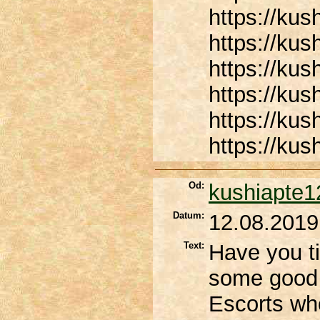
https://ku
https://kus
https://kus
https://kus
https://kus
https://ku
Od:
kushiapte1
Datum:
12.08.2019
Text:
Have you ti
some good 
Escorts who