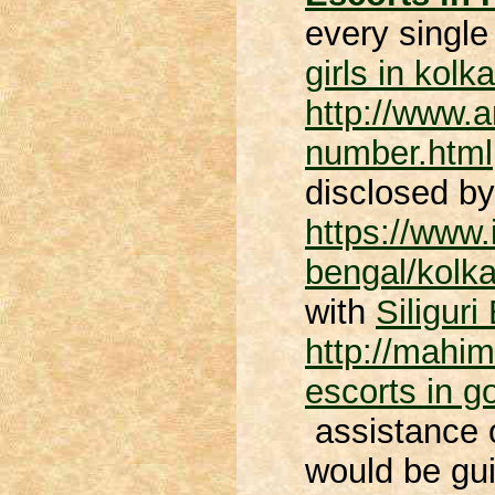
every single 
girls in kolk
http://www.a
number.html
disclosed b
https://www.
bengal/kolka
with
Siliguri
http://mahim
escorts in g
assistance o
would be gu