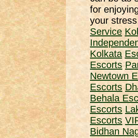
for enjoyin
your stres
Service
Ko
Independen
Kolkata
Esc
Escorts
Pa
Newtown E
Escorts
Dh
Behala Esc
Escorts
La
Escorts
VI
Bidhan Nag