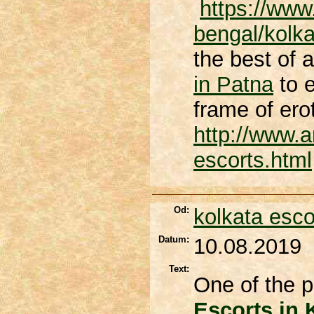
https://www
bengal/kolka
the best of a
in Patna
to e
frame of ero
http://www.
escorts.html
Od:
kolkata esco
Datum:
10.08.2019
Text:
One of the
Escorts in 