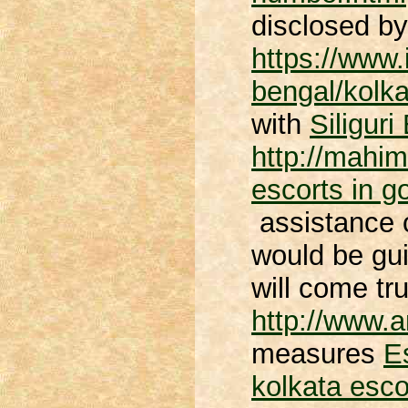
disclosed b
https://www.
bengal/kolka
with
Siliguri
http://mahim
escorts in g
assistance o
would be gu
will come tr
http://www.
measures
E
kolkata esco