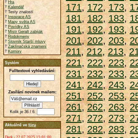
Hra
171
,
172
,
173
,
1
Kalendář
Testy znalostí
181
,
182
,
183
,
1
Inspirace AS
Mapy světa AS
191
,
192
,
193
,
1
Povídky AS
Mistr Geralt zabiják
Rodokmeny
201
,
202
,
203
,
2
Slovník Starší mluvy
Zaklínačská znamení
211
,
212
,
213
,
2
Komixy
221
,
222
,
223
,
2
Systém
Fulltextové vyhledávání:
231
,
232
,
233
,
2
241
,
242
,
243
,
2
Zasílání novinek mailem:
251
,
252
,
253
,
2
261
,
262
,
263
,
2
Kolik je 36 / 6:
271
,
272
,
273
,
2
Aktuálně ve
fóru
281
,
282
,
283
,
2
Dark - 22.07.2025 15:01:00