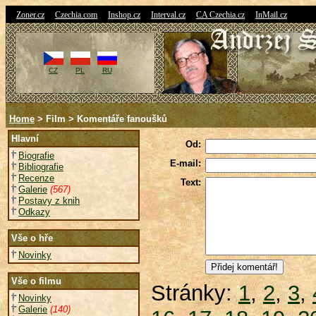
|
|
|
|
|
Zoner.cz
Czechia.com
Inshop.cz
Interval.cz
CA Czechia.cz
InMail.cz
CZ
PL
RU
Home
> Film > Komentáře fanoušků
Hlavní
Od:
Biografie
E-mail:
Bibliografie
Recenze
Text:
Galerie
(567)
Postavy z knih
Odkazy
Vše o hře
Novinky
Vše o filmu
Stránky:
1
,
2
,
3
,
Novinky
Galerie
(140)