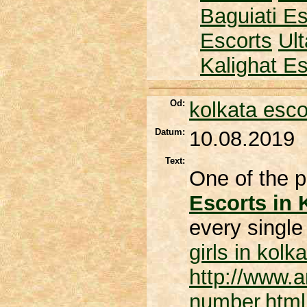
Baguiati Es
Escorts
Ul
Kalighat Es
Od:
kolkata esco
Datum:
10.08.2019
Text:
One of the
Escorts in 
every single 
girls in kolk
http://www.a
number.html