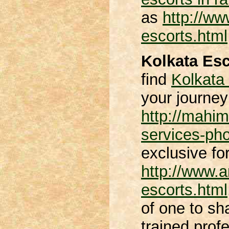
as
http://ww
escorts.html
Kolkata Esc
find
Kolkata
your journey 
http://mahima
services-pho
exclusive fo
http://www.
escorts.html
of one to sh
trained pro