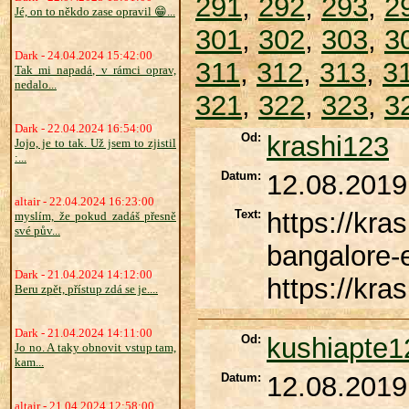
291
,
292
,
293
,
2
Jé, on to někdo zase opravil 😁...
301
,
302
,
303
,
3
Dark - 24.04.2024 15:42:00
311
,
312
,
313
,
3
Tak mi napadá, v rámci oprav,
nedalo...
321
,
322
,
323
,
3
Dark - 22.04.2024 16:54:00
Od:
krashi123
Jojo, je to tak. Už jsem to zjistil
:...
Datum:
12.08.2019
altair - 22.04.2024 16:23:00
Text:
https://kras
myslím, že pokud zadáš přesně
své pův...
bangalore-e
Dark - 21.04.2024 14:12:00
https://kra
Beru zpět, přístup zdá se je....
Dark - 21.04.2024 14:11:00
Od:
kushiapte1
Jo no. A taky obnovit vstup tam,
kam...
Datum:
12.08.2019
altair - 21.04.2024 12:58:00