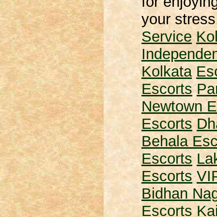
for enjoyin
your stres
Service
Ko
Independen
Kolkata
Esc
Escorts
Pa
Newtown E
Escorts
Dh
Behala Esc
Escorts
La
Escorts
VI
Bidhan Nag
Escorts
Kai