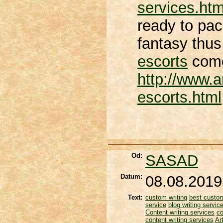
services.htm
ready to pac
fantasy thus
escorts
come
http://www.a
escorts.html
Od:
SASAD
Datum:
08.08.2019
Text:
custom writing
best custom
service
blog writing servi
Content writing services
co
content writing services
Ar