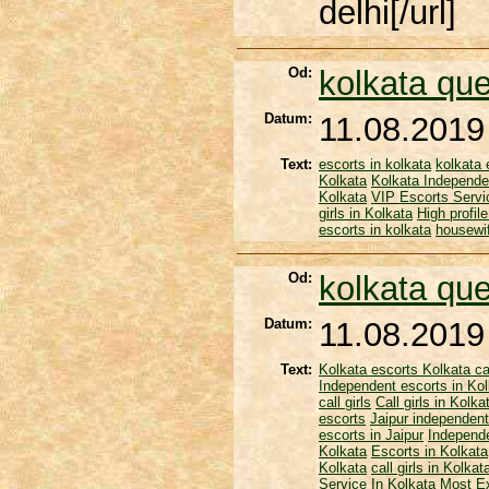
delhi[/url]
Od:
kolkata qu
Datum:
11.08.2019
Text:
escorts in kolkata
kolkata 
Kolkata
Kolkata Independen
Kolkata
VIP Escorts Servi
girls in Kolkata
High profil
escorts in kolkata
housewif
Od:
kolkata qu
Datum:
11.08.2019
Text:
Kolkata escorts
Kolkata cal
Independent escorts in Kol
call girls
Call girls in Kolka
escorts
Jaipur independent
escorts in Jaipur
Independe
Kolkata
Escorts in Kolkata
Kolkata
call girls in Kolkat
Service In Kolkata
Most Ex