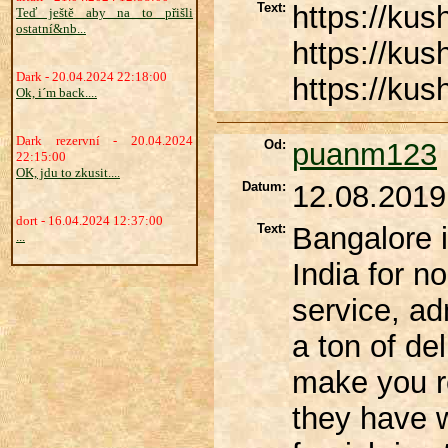
Text:
https://kus
Teď ještě aby na to přišli
ostatní&nb...
https://kus
Dark - 20.04.2024 22:18:00
https://kus
Ok, i´m back....
Dark rezervní - 20.04.2024
Od:
puanm123
22:15:00
OK, jdu to zkusit....
Datum:
12.08.2019
dort - 16.04.2024 12:37:00
Text:
Bangalore i
...
India for n
service, ad
a ton of 
make you ret
they have w