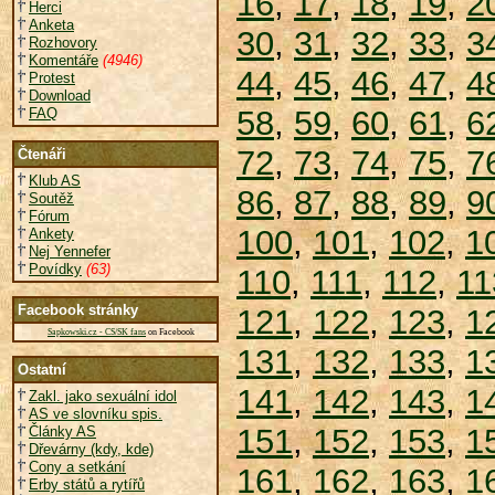
16
,
17
,
18
,
19
,
2
Herci
Anketa
30
,
31
,
32
,
33
,
3
Rozhovory
Komentáře
(4946)
44
,
45
,
46
,
47
,
4
Protest
Download
58
,
59
,
60
,
61
,
6
FAQ
72
,
73
,
74
,
75
,
7
Čtenáři
Klub AS
86
,
87
,
88
,
89
,
9
Soutěž
Fórum
100
,
101
,
102
,
1
Ankety
Nej Yennefer
Povídky
(63)
110
,
111
,
112
,
11
Facebook stránky
121
,
122
,
123
,
1
Sapkowski.cz - CS/SK fans
on Facebook
131
,
132
,
133
,
1
Ostatní
141
,
142
,
143
,
1
Zakl. jako sexuální idol
AS ve slovníku spis.
151
,
152
,
153
,
1
Články AS
Dřevárny (kdy, kde)
Cony a setkání
161
,
162
,
163
,
1
Erby států a rytířů