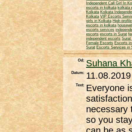
Independent Call Girl In Ko
escorts in kolkata
kolkata 
Kolkata
Kolkata Independen
Kolkata
VIP Escorts Servi
girls in Kolkata
High profil
escorts in kolkata
housewif
escorts services
independe
escorts
escorts in Surat
fe
independent escorts
Surat 
Female Escorts
Escorts in
Surat
Escorts Services in 
Od:
Suhana Kh
Datum:
11.08.2019
Text:
Everyone is
satisfactio
necessary t
so you stay
can be as s