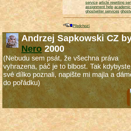
service
article rewriting se
assignment help
academic 
ghostwriter services
ghostw
Předchozí
Andrzej Sapkowski CZ b
Nero
2000
(Nebudu sem psát, že všechna práva
vyhrazena, páč je to blbost. Tak kdybyste
své dílko poznali, napište mi majla a dám
do pořádku)