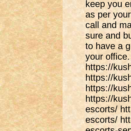
keep you e
as per your
call and ma
sure and bu
to have a g
your office
https://kus
https://kus
https://kus
https://kus
escorts/ ht
escorts/ ht
escorts-ser