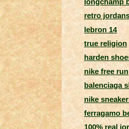
longchamp 
retro jordan
lebron 14
true religion
harden shoe
nike free run
balenciaga 
nike sneake
ferragamo be
100% real jo