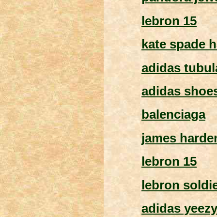
lebron 15
kate spade 
adidas tubu
adidas shoe
balenciaga
james harde
lebron 15
lebron soldi
adidas yeez