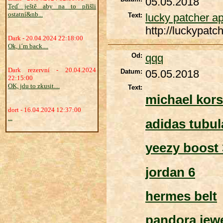
05.05.2018
Teď ještě aby na to přišli
ostatní&nb...
Text:
lucky patcher a
http://luckypatc
Dark - 20.04.2024 22:18:00
Ok, i´m back....
Od:
qqq
Dark rezervní - 20.04.2024
Datum:
05.05.2018
22:15:00
OK, jdu to zkusit....
Text:
michael kors
dort - 16.04.2024 12:37:00
...
adidas tubul
yeezy boost
jordan 6
hermes belt
pandora jewe