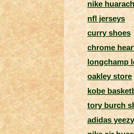
nike huarac
nfl jerseys
curry shoes
chrome hear
longchamp 
oakley store
kobe basketb
tory burch 
adidas yeez