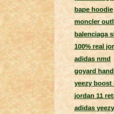
bape hoodie
moncler outl
balenciaga 
100% real jo
adidas nmd
goyard han
yeezy boost 
jordan 11 ret
adidas yeez