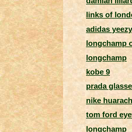
damian lilla
links of lond
adidas yeez
longchamp o
longchamp
kobe 9
prada glass
nike huarac
tom ford ey
longchamp