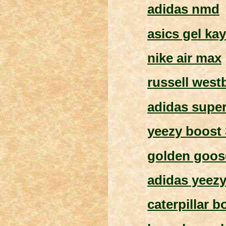
adidas nmd
asics gel ka
nike air max
russell west
adidas super
yeezy boost
golden goose
adidas yeez
caterpillar b