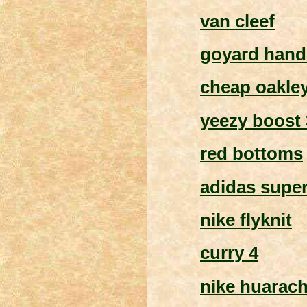
van cleef
goyard han
cheap oakle
yeezy boost 
red bottoms
adidas super
nike flyknit
curry 4
nike huarac