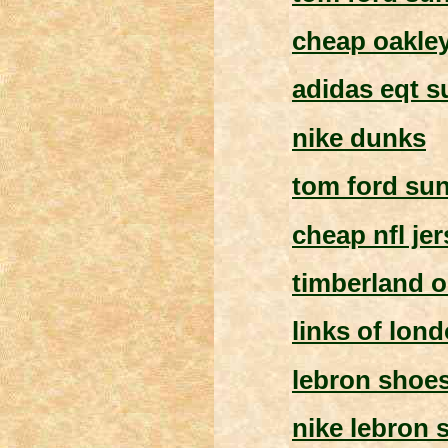
cheap oakle
adidas eqt s
nike dunks
tom ford su
cheap nfl je
timberland o
links of lond
lebron shoe
nike lebron s