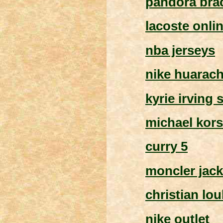
pandora brac
lacoste onli
nba jerseys
nike huarac
kyrie irving
michael kors
curry 5
moncler jack
christian lo
nike outlet