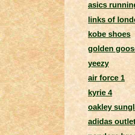
asics runni
links of lon
kobe shoes
golden goos
yeezy
air force 1
kyrie 4
oakley sung
adidas outle