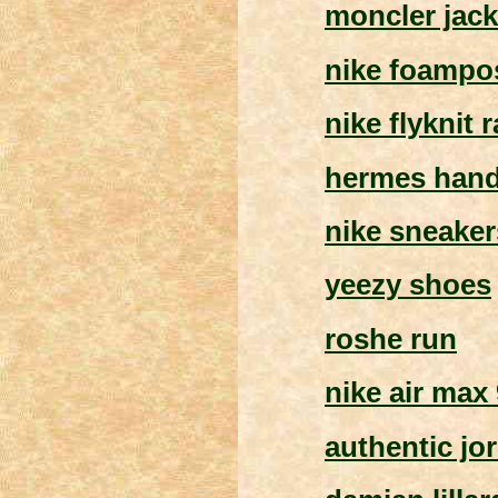
moncler jack
nike foampo
nike flyknit 
hermes han
nike sneaker
yeezy shoes
roshe run
nike air max
authentic jo