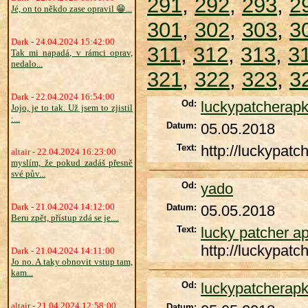
291
,
292
,
293
,
2
Jé, on to někdo zase opravil 😁...
301
,
302
,
303
,
3
Dark - 24.04.2024 15:42:00
311
,
312
,
313
,
3
Tak mi napadá, v rámci oprav,
nedalo...
321
,
322
,
323
,
3
Dark - 22.04.2024 16:54:00
Od:
luckypatcherapk
Jojo, je to tak. Už jsem to zjistil
:...
Datum:
05.05.2018
Text:
http://luckypatc
altair - 22.04.2024 16:23:00
myslím, že pokud zadáš přesně
své pův...
Od:
yado
Dark - 21.04.2024 14:12:00
Datum:
05.05.2018
Beru zpět, přístup zdá se je....
Text:
lucky patcher a
http://luckypatc
Dark - 21.04.2024 14:11:00
Jo no. A taky obnovit vstup tam,
kam...
Od:
luckypatcherapk
altair - 21.04.2024 12:58:00
Datum: