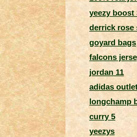
yeezy boost 
derrick rose
goyard bags
falcons jers
jordan 11
adidas outle
longchamp 
curry 5
yeezys