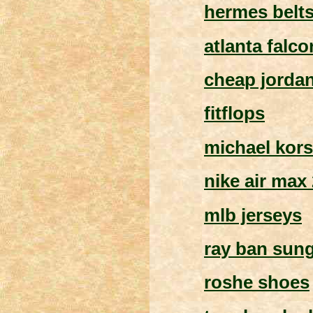
hermes belts
atlanta falco
cheap jorda
fitflops
michael kors
nike air max
mlb jerseys
ray ban sun
roshe shoes