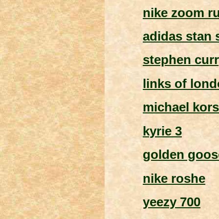
nike zoom r
adidas stan 
stephen cur
links of lon
michael kors
kyrie 3
golden goos
nike roshe
yeezy 700