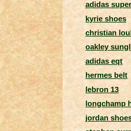
adidas super
kyrie shoes
christian lo
oakley sung
adidas eqt
hermes belt
lebron 13
longchamp 
jordan shoe