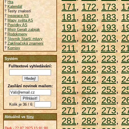
Hra
171
,
172
,
173
,
1
Kalendář
Testy znalostí
181
,
182
,
183
,
1
Inspirace AS
Mapy světa AS
191
,
192
,
193
,
1
Povídky AS
Mistr Geralt zabiják
Rodokmeny
201
,
202
,
203
,
2
Slovník Starší mluvy
Zaklínačská znamení
211
,
212
,
213
,
2
Komixy
221
,
222
,
223
,
2
Systém
Fulltextové vyhledávání:
231
,
232
,
233
,
2
241
,
242
,
243
,
2
Zasílání novinek mailem:
251
,
252
,
253
,
2
261
,
262
,
263
,
2
Kolik je 36 / 6:
271
,
272
,
273
,
2
Aktuálně ve
fóru
281
,
282
,
283
,
2
Dark - 22.07.2025 15:01:00