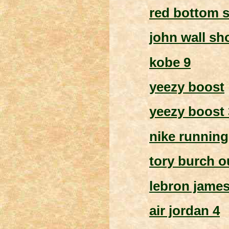
red bottom 
john wall sh
kobe 9
yeezy boost
yeezy boost
nike runnin
tory burch o
lebron jame
air jordan 4