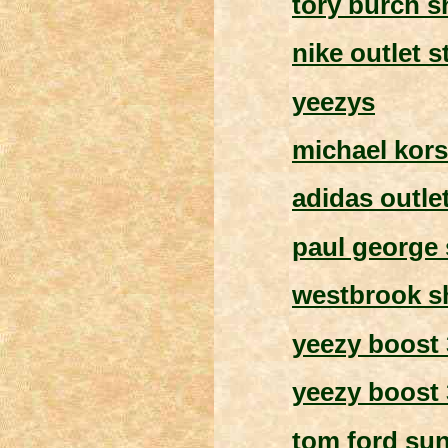
tory burch 
nike outlet 
yeezys
michael kor
adidas outle
paul george
westbrook s
yeezy boost 
yeezy boost
tom ford su