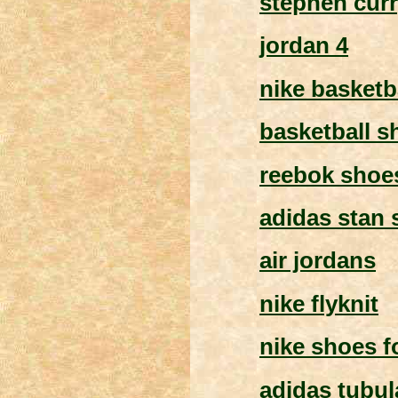
stephen curr
jordan 4
nike basketb
basketball s
reebok shoe
adidas stan 
air jordans
nike flyknit
nike shoes f
adidas tubul