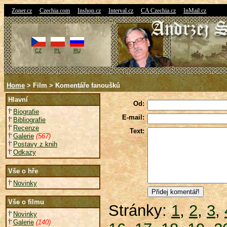
|
|
|
|
|
Zoner.cz
Czechia.com
Inshop.cz
Interval.cz
CA Czechia.cz
InMail.cz
CZ
PL
RU
Home
> Film > Komentáře fanoušků
Hlavní
Od:
Biografie
E-mail:
Bibliografie
Recenze
Text:
Galerie
(567)
Postavy z knih
Odkazy
Vše o hře
Novinky
Vše o filmu
Stránky:
1
,
2
,
3
,
Novinky
Galerie
(140)