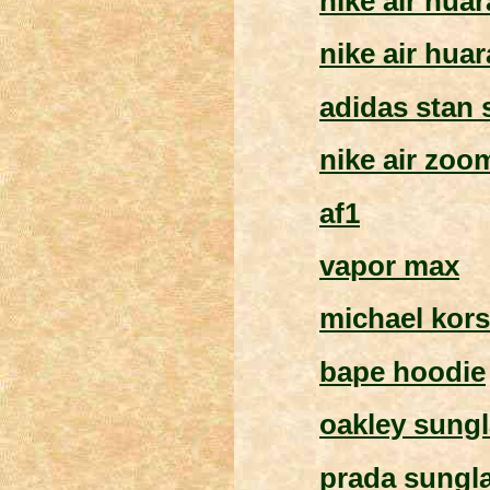
nike air hua
nike air hua
adidas stan 
nike air zoo
af1
vapor max
michael kors
bape hoodie
oakley sung
prada sungl