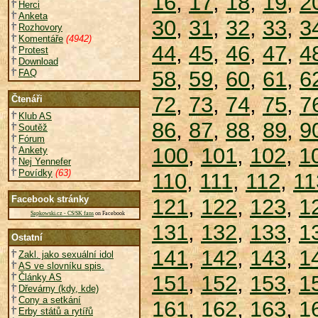
16
,
17
,
18
,
19
,
2
Herci
Anketa
30
,
31
,
32
,
33
,
3
Rozhovory
Komentáře
(4942)
44
,
45
,
46
,
47
,
4
Protest
Download
58
,
59
,
60
,
61
,
6
FAQ
72
,
73
,
74
,
75
,
7
Čtenáři
Klub AS
86
,
87
,
88
,
89
,
9
Soutěž
Fórum
100
,
101
,
102
,
1
Ankety
Nej Yennefer
Povídky
(63)
110
,
111
,
112
,
11
Facebook stránky
121
,
122
,
123
,
1
Sapkowski.cz - CS/SK fans
on Facebook
131
,
132
,
133
,
1
Ostatní
141
,
142
,
143
,
1
Zakl. jako sexuální idol
AS ve slovníku spis.
151
,
152
,
153
,
1
Články AS
Dřevárny (kdy, kde)
Cony a setkání
161
,
162
,
163
,
1
Erby států a rytířů