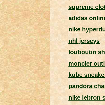
supreme clo
adidas onlin
nike hyperd
nhl jerseys
louboutin s
moncler outl
kobe sneake
pandora ch
nike lebron s