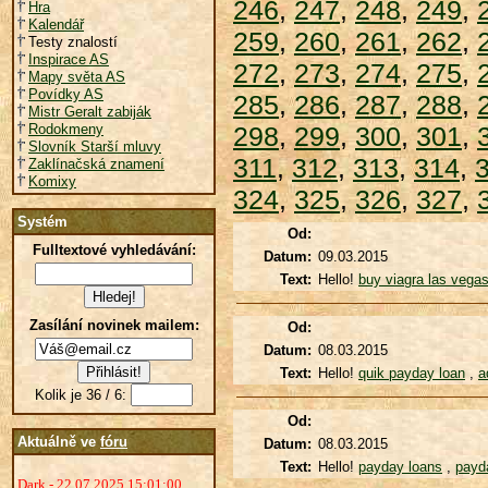
246
,
247
,
248
,
249
,
Hra
Kalendář
259
,
260
,
261
,
262
,
Testy znalostí
Inspirace AS
272
,
273
,
274
,
275
,
Mapy světa AS
Povídky AS
285
,
286
,
287
,
288
,
Mistr Geralt zabiják
Rodokmeny
298
,
299
,
300
,
301
,
Slovník Starší mluvy
311
,
312
,
313
,
314
,
Zaklínačská znamení
Komixy
324
,
325
,
326
,
327
,
Systém
Od:
Fulltextové vyhledávání:
Datum:
09.03.2015
Text:
Hello!
buy viagra las vega
Zasílání novinek mailem:
Od:
Datum:
08.03.2015
Text:
Hello!
quik payday loan
,
a
Kolik je 36 / 6:
Od:
Aktuálně ve
fóru
Datum:
08.03.2015
Text:
Hello!
payday loans
,
payd
Dark - 22.07.2025 15:01:00