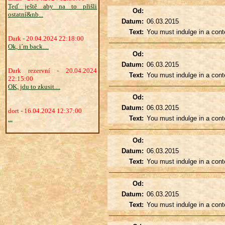
Teď ještě aby na to přišli
Od:
ostatní&nb...
Datum:
06.03.2015
Text:
You must indulge in a conte
Dark - 20.04.2024 22:18:00
Ok, i´m back....
Od:
Datum:
06.03.2015
Dark rezervní - 20.04.2024
Text:
You must indulge in a conte
22:15:00
OK, jdu to zkusit....
Od:
Datum:
06.03.2015
dort - 16.04.2024 12:37:00
Text:
You must indulge in a conte
...
Od:
Datum:
06.03.2015
Text:
You must indulge in a conte
Od:
Datum:
06.03.2015
Text:
You must indulge in a conte