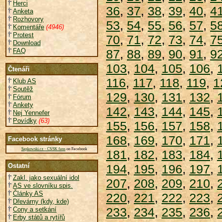
Herci
36
,
37
,
38
,
39
,
40
,
4
Anketa
Rozhovory
53
,
54
,
55
,
56
,
57
,
5
Komentáře
(4946)
Protest
70
,
71
,
72
,
73
,
74
,
7
Download
FAQ
87
,
88
,
89
,
90
,
91
,
9
103
,
104
,
105
,
106
,
Čtenáři
116
,
117
,
118
,
119
,
1
Klub AS
Soutěž
129
,
130
,
131
,
132
,
Fórum
Ankety
142
,
143
,
144
,
145
,
Nej Yennefer
Povídky
(63)
155
,
156
,
157
,
158
,
168
,
169
,
170
,
171
,
Facebook stránky
Sapkowski.cz - CS/SK fans
on Facebook
181
,
182
,
183
,
184
,
Ostatní
194
,
195
,
196
,
197
,
Zakl. jako sexuální idol
207
,
208
,
209
,
210
,
AS ve slovníku spis.
Články AS
220
,
221
,
222
,
223
,
Dřevárny (kdy, kde)
233
,
234
,
235
,
236
,
Cony a setkání
Erby států a rytířů