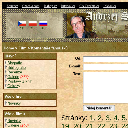
|
|
|
|
|
Zoner.cz
Czechia.com
Inshop.cz
Interval.cz
CA Czechia.cz
InMail.cz
CZ
PL
RU
Home
> Film > Komentáře fanoušků
Hlavní
Od:
Biografie
E-mail:
Bibliografie
Recenze
Text:
Galerie
(567)
Postavy z knih
Odkazy
Vše o hře
Novinky
Vše o filmu
Stránky:
1
,
2
,
3
,
4
,
5
Novinky
19
,
20
,
21
,
22
,
23
,
2
Galerie
(140)