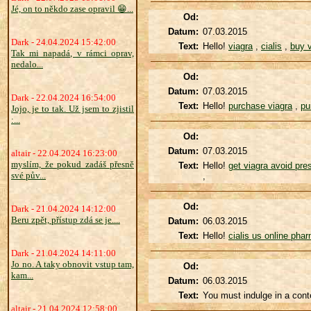
Jé, on to někdo zase opravil 😁...
Od:
Datum:
07.03.2015
Dark - 24.04.2024 15:42:00
Text:
Hello!
viagra
,
cialis
,
buy v
Tak mi napadá, v rámci oprav,
nedalo...
Od:
Datum:
07.03.2015
Dark - 22.04.2024 16:54:00
Text:
Hello!
purchase viagra
,
pu
Jojo, je to tak. Už jsem to zjistil
:...
Od:
Datum:
07.03.2015
altair - 22.04.2024 16:23:00
myslím, že pokud zadáš přesně
Text:
Hello!
get viagra avoid pres
své pův...
,
Od:
Dark - 21.04.2024 14:12:00
Beru zpět, přístup zdá se je....
Datum:
06.03.2015
Text:
Hello!
cialis us online pha
Dark - 21.04.2024 14:11:00
Jo no. A taky obnovit vstup tam,
Od:
kam...
Datum:
06.03.2015
Text:
You must indulge in a conte
altair - 21.04.2024 12:58:00