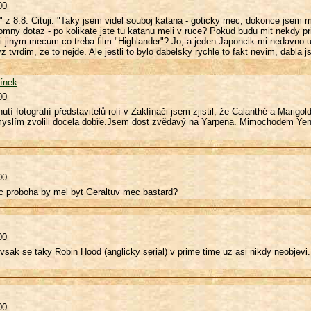
00
" z 8.8. Cituji: "Taky jsem videl souboj katana - goticky mec, dokonce jsem m
ny dotaz - po kolikate jste tu katanu meli v ruce? Pokud budu mit nekdy prile
ti jinym mecum co treba film "Highlander"? Jo, a jeden Japoncik mi nedavno u
yz tvrdim, ze to nejde. Ale jestli to bylo dabelsky rychle to fakt nevim, dabla js
línek
00
utí fotografií představitelů rolí v Zaklínači jsem zjistil, že Calanthé a Marig
myslím zvolili docela dobře.Jsem dost zvědavý na Yarpena. Mimochodem Yenn
00
oc proboha by mel byt Geraltuv mec bastard?
00
sak se taky Robin Hood (anglicky serial) v prime time uz asi nikdy neobjevi.
00