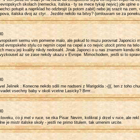
 evropskych skolach (nemecka, italska - ty se mece tykaji nejvic) jde uplne 
nechci potupit a napriklad ho odzbrojit (a potom zabit) nebo jej srazit na zem
ova, italska dvoj az ctyr... Jezdite nekdo na bitvy? (omlouvam se za ponekud
00
vropskem sermu vim pomerne malo, ale pokud to muzu porovnat Japoncici maji 
 od evropskeho stylu co nejmin cepel na cepel a co nejvic utocit primo na t
h mecu jeji kvality nikdy nedosahl. Jinak Japonci o u nas znamem kendu rikaj
vyzkouset az se zase nekdy ukazu v Evrope. Mimochodem, jestli si to spravne
00
vel Jelinek : Konecne nekdo sdili me nadseni z Marigolda :-(((, ten z toho ch
vadet vsechny baby v okoli vcetne Lasicky? Brrrr....
00
cloveku, co ji mel v ruce, se rika Pisar. Nevim, kolikrat ji drzel v ruce, ale r
e je mistr italske skoly - jestli ne primo titulem, tak umenim urcite.