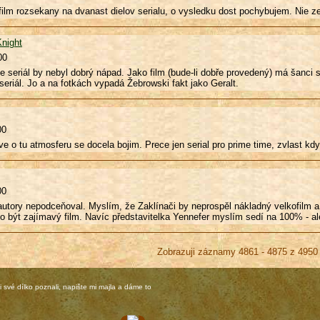
film rozsekany na dvanast dielov serialu, o vysledku dost pochybujem. Nie z
Knight
00
 seriál by nebyl dobrý nápad. Jako film (bude-li dobře provedený) má šanci 
seriál. Jo a na fotkách vypadá Žebrowski fakt jako Geralt.
00
ve o tu atmosferu se docela bojim. Prece jen serial pro prime time, zvlast kdy
00
utory nepodceňoval. Myslím, že Zaklínači by neprospěl nákladný velkofilm a
o být zajímavý film. Navíc představitelka Yennefer myslím sedí na 100% - a
Zobrazuji záznamy 4861 - 4875 z 4950
 své dílko poznali, napište mi majla a dáme to