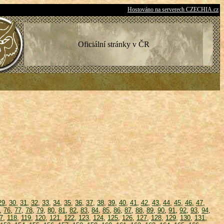
Hostováno na serverech CZECHIA.cz
Oficiální stránky v ČR
29
,
30
,
31
,
32
,
33
,
34
,
35
,
36
,
37
,
38
,
39
,
40
,
41
,
42
,
43
,
44
,
45
,
46
,
47
,
,
76
,
77
,
78
,
79
,
80
,
81
,
82
,
83
,
84
,
85
,
86
,
87
,
88
,
89
,
90
,
91
,
92
,
93
,
94
,
7
,
118
,
119
,
120
,
121
,
122
,
123
,
124
,
125
,
126
,
127
,
128
,
129
,
130
,
131
,