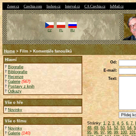
|
|
|
|
|
Zoner.cz
Czechia.com
Inshop.cz
Interval.cz
CA Czechia.cz
InMail.cz
CZ
PL
RU
Home
> Film > Komentáře fanoušků
Hlavní
Od:
Biografie
E-mail:
Bibliografie
Recenze
Text:
Galerie
(567)
Postavy z knih
Odkazy
Vše o hře
Novinky
Vše o filmu
Stránky:
1
,
2
,
3
,
4
,
5
,
6
,
7
,
48
,
49
,
50
,
51
,
52
,
53
,
54
,
5
Novinky
95
,
96
,
97
,
98
,
99
,
100
,
101
Galerie
(140)