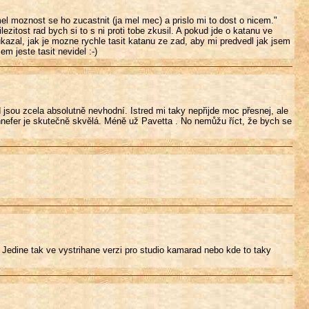
el moznost se ho zucastnit (ja mel mec) a prislo mi to dost o nicem."
zitost rad bych si to s ni proti tobe zkusil. A pokud jde o katanu ve
kazal, jak je mozne rychle tasit katanu ze zad, aby mi predvedl jak jsem
em jeste tasit nevidel :-)
old jsou zcela absolutně nevhodní. Istred mi taky nepřijde moc přesnej, ale
efer je skutečně skvělá. Méně už Pavetta . No nemůžu říct, že bych se
 Jedine tak ve vystrihane verzi pro studio kamarad nebo kde to taky