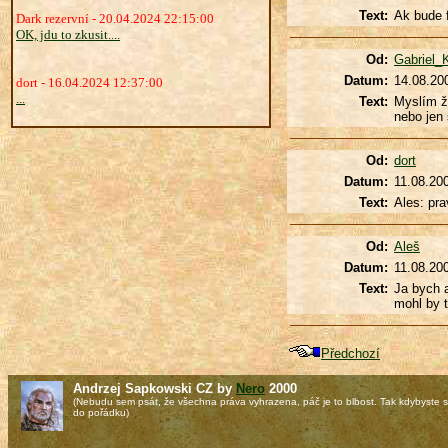
Text:
Ak bude 
Dark rezervní - 20.04.2024 22:15:00
OK, jdu to zkusit....
Od:
Gabriel_
Datum:
14.08.20
dort - 16.04.2024 12:37:00
...
Text:
Myslím že
nebo jen 
Od:
dort
Datum:
11.08.20
Text:
Ales: pra
Od:
Aleš
Datum:
11.08.20
Text:
Ja bych a
mohl by t
Předchozí
Andrzej Sapkowski CZ by
Nero
2000
(Nebudu sem psát, že všechna práva vyhrazena, páč je to blbost. Tak kdybyste si
do pořádku)