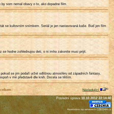
e by som nemal obavy o to, ako dopadne film.
stát se kultovním snímkem. Seriál je jen nastavovaná kaše. Buď jen film
z se hodne zohlednujou deti, o ni imho zakonite musi prijit.
 pokud se jim podaří uržet odlišnou atmosféru od západních fantasy,
lespoň v mé představě dle knih. Docela se těším.
 celkem.
Následující
Poslední úprava:
10.10.2012 22:14:40
Hostováno na serverech CZECHIA.cz