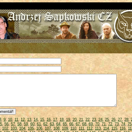
8
,
9
,
10
,
11
,
12
,
13
,
14
,
15
,
16
,
17
,
18
,
19
,
20
,
21
,
22
,
23
,
24
,
25
,
26
,
27
,
28
,
5
,
56
,
57
,
58
,
59
,
60
,
61
,
62
,
63
,
64
,
65
,
66
,
67
,
68
,
69
,
70
,
71
,
72
,
73
,
74
,
75
,
102
,
103
,
104
,
105
,
106
,
107
,
108
,
109
,
110
,
111
,
112
,
113
,
114
,
115
,
116
,
11