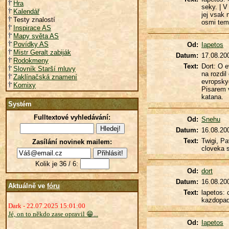
Hra
seky. | V
Kalendář
jej vsak 
Testy znalostí
osmi temp
Inspirace AS
Mapy světa AS
Povídky AS
Od:
Iapetos
Mistr Geralt zabiják
Datum:
17.08.20
Rodokmeny
Text:
Dort: O e
Slovník Starší mluvy
na rozdil
Zaklínačská znamení
evropskyc
Komixy
Pisarem 
katana.
Systém
Fulltextové vyhledávání:
Od:
Snehu
Datum:
16.08.20
Text:
Twigi, Pa
Zasílání novinek mailem:
cloveka s
Kolik je 36 / 6:
Od:
dort
Datum:
16.08.20
Aktuálně ve
fóru
Text:
lapetos: 
kazdopadn
Dark - 22.07.2025 15:01:00
Jé, on to někdo zase opravil 😁...
Od:
Iapetos