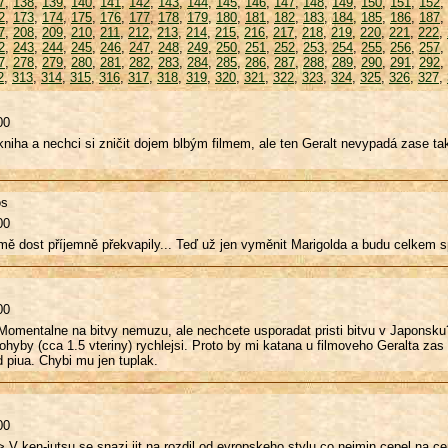
7
,
138
,
139
,
140
,
141
,
142
,
143
,
144
,
145
,
146
,
147
,
148
,
149
,
150
,
151
,
152
,
2
,
173
,
174
,
175
,
176
,
177
,
178
,
179
,
180
,
181
,
182
,
183
,
184
,
185
,
186
,
187
,
7
,
208
,
209
,
210
,
211
,
212
,
213
,
214
,
215
,
216
,
217
,
218
,
219
,
220
,
221
,
222
,
2
,
243
,
244
,
245
,
246
,
247
,
248
,
249
,
250
,
251
,
252
,
253
,
254
,
255
,
256
,
257
,
7
,
278
,
279
,
280
,
281
,
282
,
283
,
284
,
285
,
286
,
287
,
288
,
289
,
290
,
291
,
292
,
2
,
313
,
314
,
315
,
316
,
317
,
318
,
319
,
320
,
321
,
322
,
323
,
324
,
325
,
326
,
327
,
00
kniha a nechci si zničit dojem blbým filmem, ale ten Geralt nevypadá zase ta
os
00
mě dost příjemně překvapily... Teď už jen vyměnit Marigolda a budu celkem s
00
omentalne na bitvy nemuzu, ale nechcete usporadat pristi bitvu v Japonsku? J
hyby (cca 1.5 vteriny) rychlejsi. Proto by mi katana u filmoveho Geralta zas
d piua. Chybi mu jen tuplak.
00
> V ken-jutsu se snazi jit na rozdil od evropskeho stylu co nejmin cepel na 