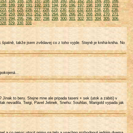
153
,
154
,
155
,
156
,
157
,
158
,
159
,
160
,
161
,
162
,
163
,
164
,
165
,
166
,
188
,
189
,
190
,
191
,
192
,
193
,
194
,
195
,
196
,
197
,
198
,
199
,
200
,
201
,
223
,
224
,
225
,
226
,
227
,
228
,
229
,
230
,
231
,
232
,
233
,
234
,
235
,
236
,
258
,
259
,
260
,
261
,
262
,
263
,
264
,
265
,
266
,
267
,
268
,
269
,
270
,
271
,
293
,
294
,
295
,
296
,
297
,
298
,
299
,
300
,
301
,
302
,
303
,
304
,
305
,
306
,
328
,
329
,
330
,
331
k špatně, takže jsem zvědavej co z toho vyjde. Stejně je kniha-kniha. No
pokojená...
inak to beru. Stejne mne ale pripada taseni + sek (utok a zabiti) v
 tak nevadila. Twigi, Pavel Jelinek, Snehu: Souhlas, Marigold vypada jak
cepel a co nejvic utocit primo na telo a vsechno rozhodnout jednim dvema