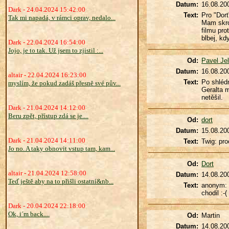
Datum:
16.08.20
Dark - 24.04.2024 15:42:00
Text:
Pro "Dort
Tak mi napadá, v rámci oprav, nedalo...
Mam skrom
filmu pro
blbej, kd
Dark - 22.04.2024 16:54:00
Jojo, je to tak. Už jsem to zjistil :...
Od:
Pavel Je
Datum:
16.08.20
altair - 22.04.2024 16:23:00
Text:
Po shlédn
myslím, že pokud zadáš přesně své pův...
Geralta 
netěšil.
Dark - 21.04.2024 14:12:00
Beru zpět, přístup zdá se je....
Od:
dort
Datum:
15.08.20
Dark - 21.04.2024 14:11:00
Text:
Twig: pr
Jo no. A taky obnovit vstup tam, kam...
Od:
Dort
altair - 21.04.2024 12:58:00
Datum:
14.08.20
Teď ještě aby na to přišli ostatní&nb...
Text:
anonym: v
chodil :-(
Dark - 20.04.2024 22:18:00
Ok, i´m back....
Od:
Martin
Datum:
14.08.20