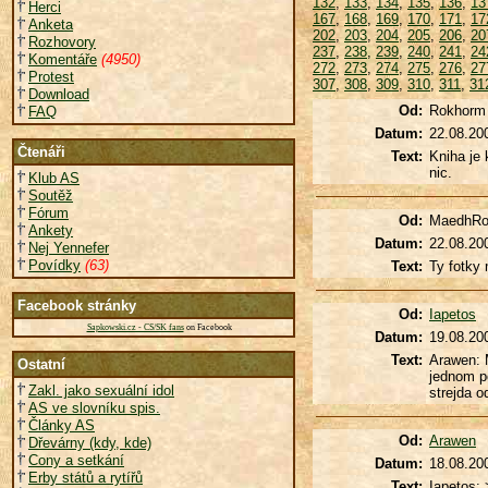
132
,
133
,
134
,
135
,
136
,
13
Herci
167
,
168
,
169
,
170
,
171
,
17
Anketa
202
,
203
,
204
,
205
,
206
,
20
Rozhovory
237
,
238
,
239
,
240
,
241
,
24
Komentáře
(4950)
272
,
273
,
274
,
275
,
276
,
27
Protest
307
,
308
,
309
,
310
,
311
,
31
Download
Od:
Rokhorm
FAQ
Datum:
22.08.20
Čtenáři
Text:
Kniha je 
nic.
Klub AS
Soutěž
Fórum
Od:
MaedhR
Ankety
Datum:
22.08.20
Nej Yennefer
Povídky
(63)
Text:
Ty fotky 
Facebook stránky
Od:
Iapetos
Sapkowski.cz - CS/SK fans
on Facebook
Datum:
19.08.20
Text:
Arawen: M
Ostatní
jednom po
Zakl. jako sexuální idol
strejda o
AS ve slovníku spis.
Články AS
Od:
Arawen
Dřevárny (kdy, kde)
Cony a setkání
Datum:
18.08.20
Erby států a rytířů
Text:
Iapetos: 