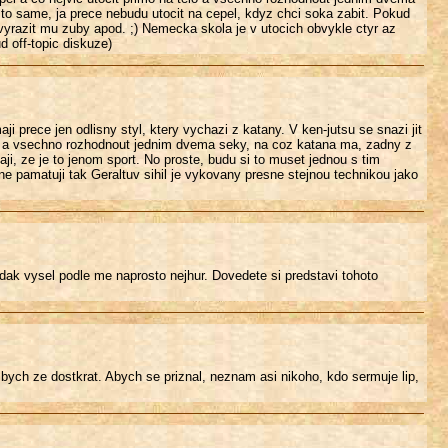
o to same, ja prece nebudu utocit na cepel, kdyz chci soka zabit. Pokud
, vyrazit mu zuby apod. ;) Nemecka skola je v utocich obvykle ctyr az
 off-topic diskuze)
prece jen odlisny styl, ktery vychazi z katany. V ken-jutsu se snazi jit
elo a vsechno rozhodnout jednim dvema seky, na coz katana ma, zadny z
i, ze je to jenom sport. No proste, budu si to muset jednou s tim
 pamatuji tak Geraltuv sihil je vykovany presne stejnou technikou jako
udak vysel podle me naprosto nejhur. Dovedete si predstavi tohoto
ekl bych ze dostkrat. Abych se priznal, neznam asi nikoho, kdo sermuje lip,